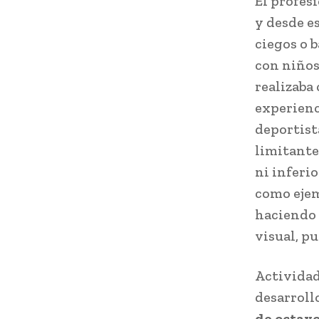
El profes
y desde e
ciegos o 
con niños
realizaba 
experienc
deportist
limitante
ni inferi
como ejem
haciendo é
visual, p
Actividad
desarroll
de octavo