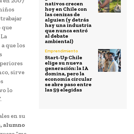
a en 2007
nativos crecen
 niños
hoy en Chile con
las cenizas de
 trabajar
alguien (y detrás
hay una industria
o que
que nunca entró
 La
al debate
ambiental)
a que los
Emprendimiento
s
Start-Up Chile
periores
elige su nueva
generación: la IA
co, sirve
domina, pero la
economía circular
os
se abre paso entre
vo lo
las 59 elegidas
.
les en su
s, alumno
eguera “me