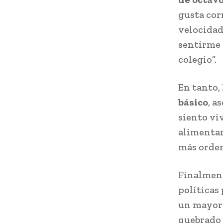
gusta corr
velocidad
sentirme 
colegio”.
En tanto,
básico
, a
siento vi
alimentar
más orde
Finalment
políticas
un mayor 
quebrado 