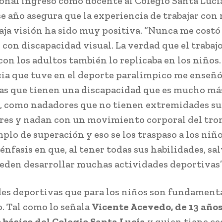
ional ingresó como docente al Colegio Santa Lucí
se año asegura que la experiencia de trabajar con
baja visión ha sido muy positiva. “Nunca me costó
 con discapacidad visual. La verdad que el trabaj
con los adultos también lo replicaba en los niños.
ia que tuve en el deporte paralímpico me enseñó 
as que tienen una discapacidad que es mucho má
, como nadadores que no tienen extremidades su
ores y nadan con un movimiento corporal del tron
plo de superación y eso se los traspaso a los niñ
nfasis en que, al tener todas sus habilidades, sal
ueden desarrollar muchas actividades deportivas”
es deportivas que para los niños son fundamenta
o. Tal como lo señala
Vicente Acevedo, de 13 año
 básico del Colegio Santa Lucía
y quien tiene c