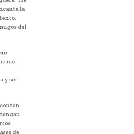
encanta la
tento,
amigos del
imo
que me
a y ser
ementen
d tengan
emos
ases de