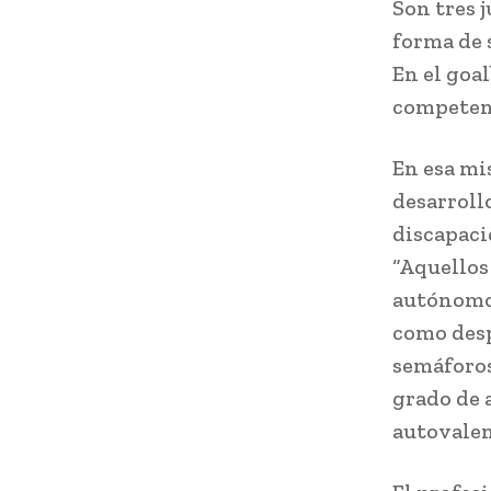
Son tres j
forma de 
En el goa
competenc
En esa mi
desarrollo
discapaci
“Aquellos
autónomos
como despl
semáforos
grado de 
autovalen