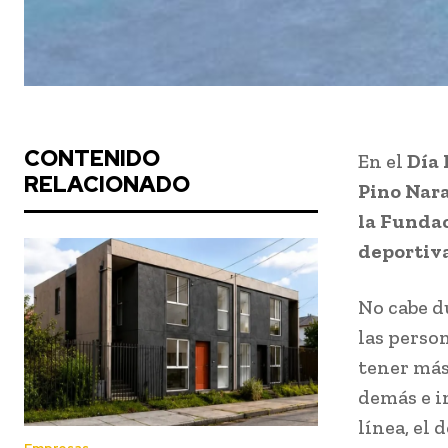
CONTENIDO
En el
Día 
RELACIONADO
Pino Nara
la Fundac
deportiv
No cabe du
las perso
tener más
demás e i
línea, el 