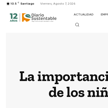
C
10.5
Santiago
Viernes, Agosto 7, 2026
ACTUALIDAD
EMP
La importanci
de los ni