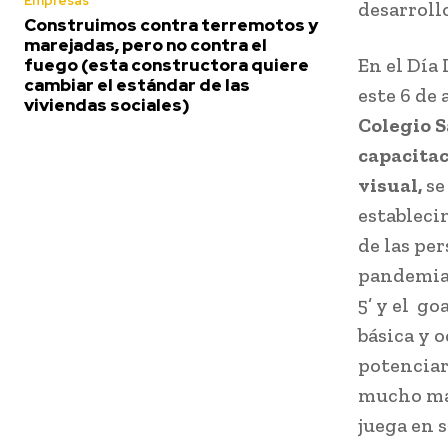
Empresas
desarroll
Construimos contra terremotos y
marejadas, pero no contra el
En el Día
fuego (esta constructora quiere
cambiar el estándar de las
este 6 de 
viviendas sociales)
Colegio S
capacitac
visual,
se
estableci
de las pe
pandemia, 
5’ y el go
básica y o
potenciar
mucho más 
juega en s