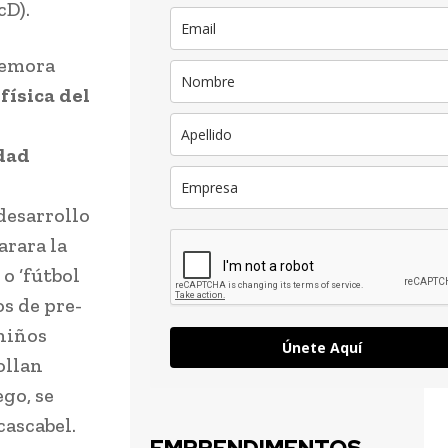
cD).
memora
física del
idad
desarrollo
arara la
 o ‘fútbol
os de pre-
 niños
Únete Aquí
ollan
ego, se
cascabel.