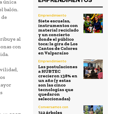
EMPRENDIMENTOS
la única
l balón.
Emprendimiento
 de
Siete escuelas,
instrumentos con
material reciclado
y un concierto
ribuye al
donde el público
toca: la gira de Los
rsonas con
Cantos de Colores
en Valparaíso
ida.
Emprendimiento
Las postulaciones
vilidad,
a HUBTEC
crecieron 138% en
los
un año (y estas
mayor
son las cinco
tecnologías que
ás
quedaron
seleccionadas)
Conversamos con
312 árboles