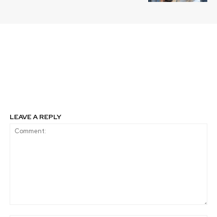
Previous article
Next article
Abren postulaciones
Se abren postulaciones
2021 al Fondo 6% FNDR
a la categoría Agro del
del Gobierno Regional
Futuro FIA de Avonni
Metropolitano
LEAVE A REPLY
Comment: