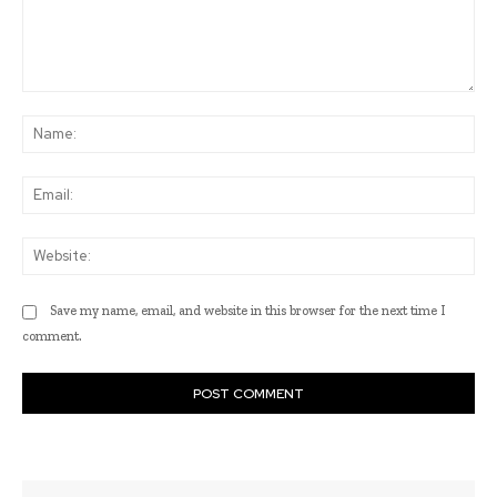
Comment:
Na
Ema
Web
Save my name, email, and website in this browser for the next time I
comment.