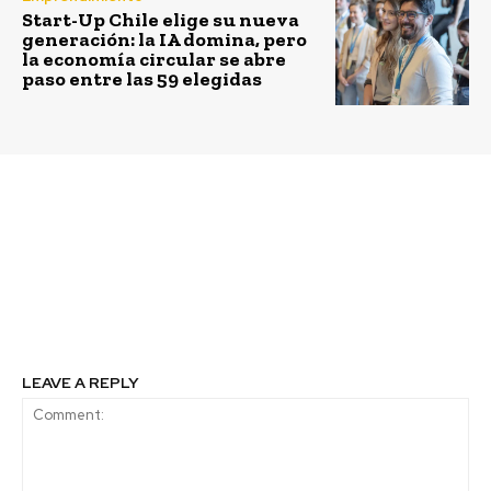
Start-Up Chile elige su nueva
generación: la IA domina, pero
la economía circular se abre
paso entre las 59 elegidas
Previous article
Next article
47% de los ejecutivos
Cinco consejos para que
chilenos piensa que la
las empresas sean más
cultura de la empresa
inclusivas
ha mejorado con la
pandemia según Citrix
LEAVE A REPLY