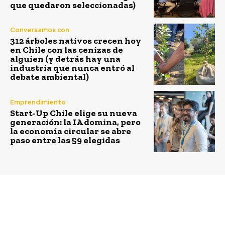
que quedaron seleccionadas)
Conversamos con
312 árboles nativos crecen hoy
en Chile con las cenizas de
alguien (y detrás hay una
industria que nunca entró al
debate ambiental)
Emprendimiento
Start-Up Chile elige su nueva
generación: la IA domina, pero
la economía circular se abre
paso entre las 59 elegidas
Previous article
Next article
Patagoniafresh busca
Unilever da a conocer
aumentar su porfolio en
su nueva estrategia de