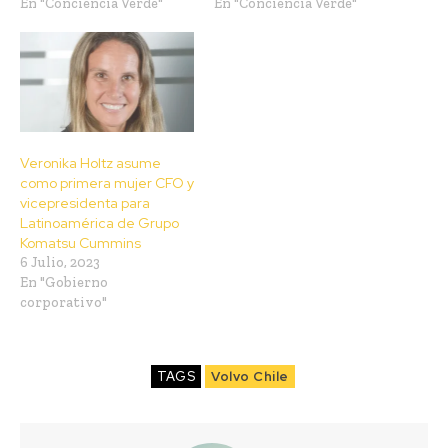
En "Conciencia Verde"
En "Conciencia Verde"
Veronika Holtz asume
como primera mujer CFO y
vicepresidenta para
Latinoamérica de Grupo
Komatsu Cummins
6 Julio, 2023
En "Gobierno
corporativo"
TAGS
Volvo Chile