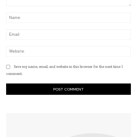
Comment:
Na
Ema
Web
Save my name, email, and website in this browser for the next time I
comment.