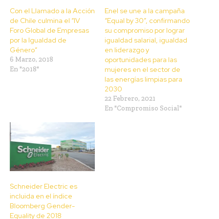
Con el Llamado a la Acción
Enel se une a la campaña
de Chile culmina el “IV
“Equal by 30”, confirmando
Foro Global de Empresas
su compromiso por lograr
por la Igualdad de
igualdad salarial, igualdad
Género”
en liderazgo y
6 Marzo, 2018
oportunidades para las
En "2018"
mujeres en el sector de
las energías limpias para
2030
22 Febrero, 2021
En "Compromiso Social"
Schneider Electric es
incluida en el índice
Bloomberg Gender-
Equality de 2018