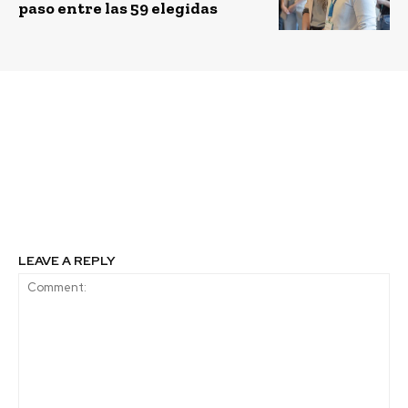
paso entre las 59 elegidas
Previous article
Next article
Imagen de Chile lanza
BASF refuerza su
serie de
compromiso con la
microdocumentales
equidad de género en el
“Chilenas Creando
mundo corporativo y la
Futuro”
sociedad
LEAVE A REPLY