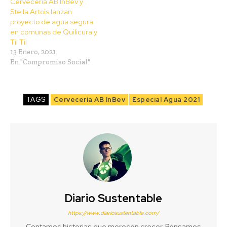
Cervecería AB InBev y
Stella Artois lanzan
proyecto de agua segura
en comunas de Quilicura y
Til Til
13 Enero, 2021
En "Compromiso Social"
TAGS
Cervecería AB InBev
Especial Agua 2021
Diario Sustentable
https://www.diariosustentable.com/
Contamos historias que merecen crecer. Pensamos