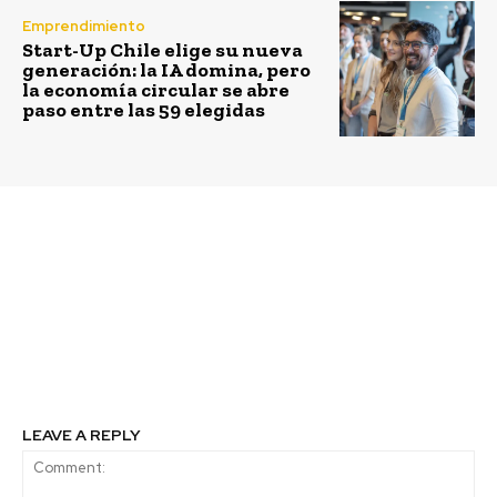
Emprendimiento
Start-Up Chile elige su nueva
generación: la IA domina, pero
la economía circular se abre
paso entre las 59 elegidas
Previous article
Next article
Presentan nuevas
Pequeña cría de pudú
publicaciones de
fue liberada
Educación Ambiental
exitosamente en bosque
elaboradas por el
nativo del Parque
Ministerio del Medio
Alessandri de Coronel
Ambiente
LEAVE A REPLY