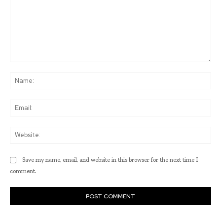
Comment:
Na
Ema
Web
Save my name, email, and website in this browser for the next time I
comment.