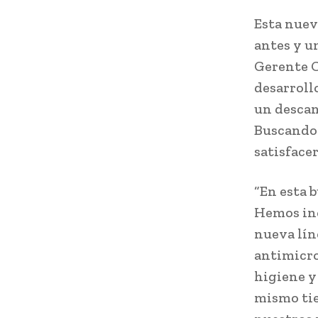
Esta nuev
antes y u
Gerente C
desarroll
un descan
Buscando 
satisface
“En esta 
Hemos inc
nueva lín
antimicrob
higiene y
mismo tie