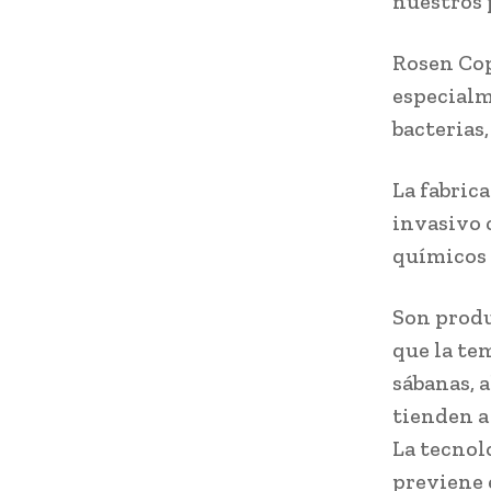
nuestros 
Rosen Cop
especialm
bacterias,
La fabric
invasivo 
químicos 
Son produ
que la te
sábanas, 
tienden a
La tecnol
previene 