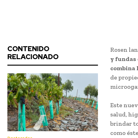
CONTENIDO
Rosen la
RELACIONADO
y fundas 
combina h
de propie
microoga
Este nuev
salud, hi
brindar t
como éste