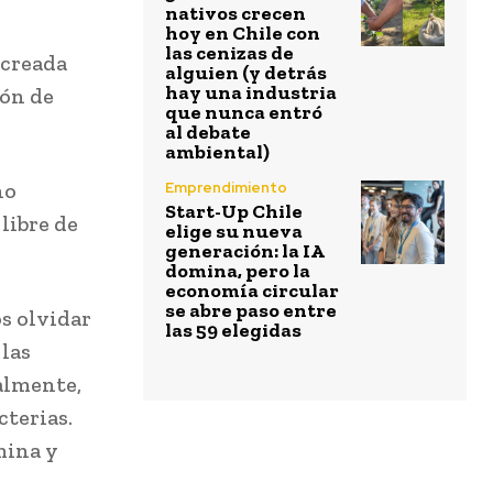
nativos crecen
hoy en Chile con
las cenizas de
 creada
alguien (y detrás
hay una industria
ión de
que nunca entró
al debate
ambiental)
no
Emprendimiento
Start-Up Chile
libre de
elige su nueva
generación: la IA
domina, pero la
economía circular
se abre paso entre
s olvidar
las 59 elegidas
las
almente,
cterias.
mina y