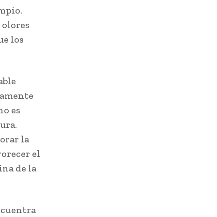
mpio.
 olores
ue los
able
icamente
no es
ura.
orar la
orecer el
ina de la
ncuentra