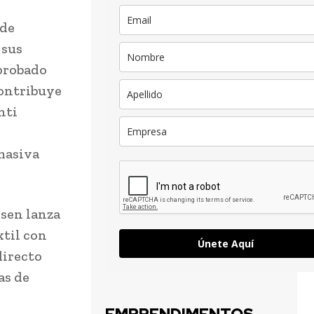
 de
 sus
mprobado
contribuye
nti
masiva
sen lanza
til con
Únete Aquí
directo
as de