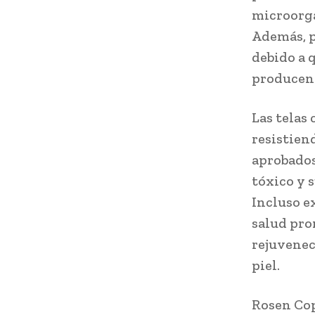
microorga
Además, p
debido a 
producen
Las telas
resistien
aprobados.
tóxico y 
Incluso e
salud pro
rejuvenec
piel.
Rosen Cop