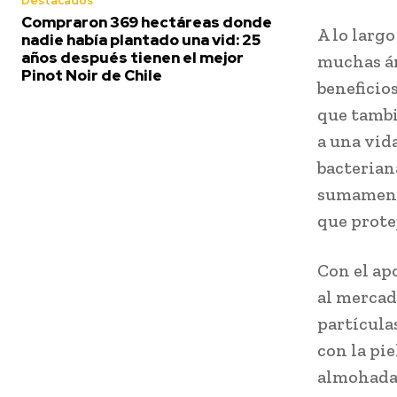
Destacados
Compraron 369 hectáreas donde
A lo largo
nadie había plantado una vid: 25
años después tienen el mejor
muchas ár
Pinot Noir de Chile
beneficio
que tambi
a una vid
bacterian
sumamente
que prote
Con el ap
al mercad
partícula
con la pi
almohada