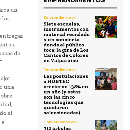
EMPRENDIMENTOS
arca un
lar,
Emprendimiento
Siete escuelas,
instrumentos con
material reciclado
 entregar
y un concierto
entes.
donde el público
toca: la gira de Los
paces de
Cantos de Colores
en Valparaíso
.
Emprendimiento
Las postulaciones
ejor.
a HUBTEC
ar una
crecieron 138% en
un año (y estas
cobre
son las cinco
tecnologías que
alud,
quedaron
do al
seleccionadas)
 a
Conversamos con
312 árboles