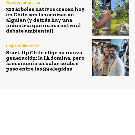
Conversamos con
312 árboles nativos crecen hoy
en Chile con las cenizas de
alguien (y detrás hay una
industria que nunca entró al
debate ambiental)
Emprendimiento
Start-Up Chile elige su nueva
generación: la IA domina, pero
la economía circular se abre
paso entre las 59 elegidas
Previous article
Next article
Hi-Tec lanza ciclo de
Webinar Nuevo Manual
charlas gratuitas sobre
de Dirigente para
montañismo
Organizaciones
responsable e inclusivo
Comunitarias