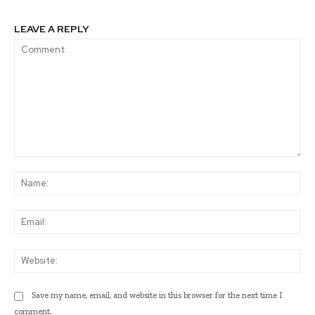
LEAVE A REPLY
Comment:
Na
Ema
Web
Save my name, email, and website in this browser for the next time I
comment.