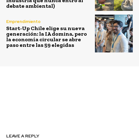
industria que nunca entró al
debate ambiental)
Emprendimiento
Start-Up Chile elige su nueva
generación: la IA domina, pero
la economía circular se abre
paso entre las 59 elegidas
Previous article
Next article
PepsiCo duplica su
Nutrisacorp Chile lanza
meta de cambio
línea de colaciones
climático y se
saludables para niños
compromete a tener
libre de sellos
emisiones netas cero
para 2040
LEAVE A REPLY