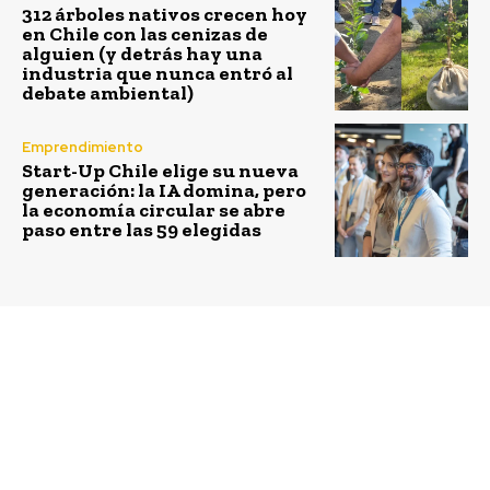
312 árboles nativos crecen hoy
en Chile con las cenizas de
alguien (y detrás hay una
industria que nunca entró al
debate ambiental)
Emprendimiento
Start-Up Chile elige su nueva
generación: la IA domina, pero
la economía circular se abre
paso entre las 59 elegidas
Previous article
Next article
Instalarán en Chile
Economía circular: la
Centro de Excelencia
tendencia que está
de Economía Circular y
cambiando a la
Cambio Climático para
industria de la
Latinoamérica y el
construcción
Caribe