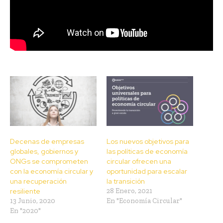
Decenas de empresas
Los nuevos objetivos para
globales, gobiernos y
las políticas de economía
ONGs se comprometen
circular ofrecen una
con la economía circular y
oportunidad para escalar
una recuperación
la transición
resiliente
28 Enero, 2021
13 Junio, 2020
En "Economía Circular"
En "2020"