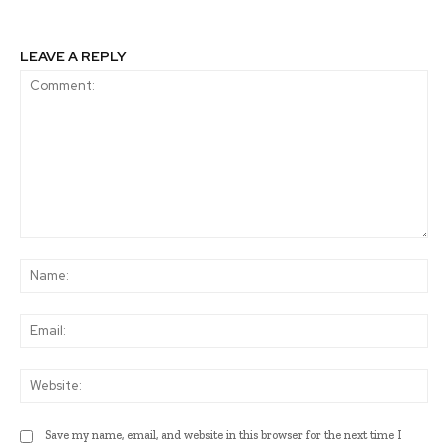
LEAVE A REPLY
Comment:
Na
Ema
Web
Save my name, email, and website in this browser for the next time I