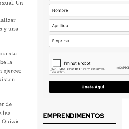
exual. Un
alizar
os y una
cuesta
be la
n ejercer
xisten
Únete Aquí
er de
 las
EMPRENDIMENTOS
. Quizás