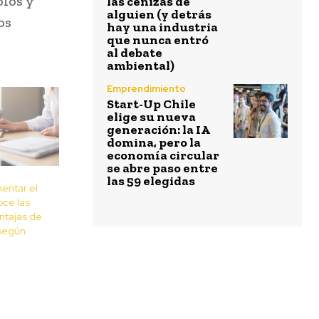
olos y
las cenizas de
alguien (y detrás
os
hay una industria
que nunca entró
al debate
ambiental)
Emprendimiento
Start-Up Chile
elige su nueva
generación: la IA
domina, pero la
economía circular
se abre paso entre
las 59 elegidas
entar el
oce las
ntajas de
según