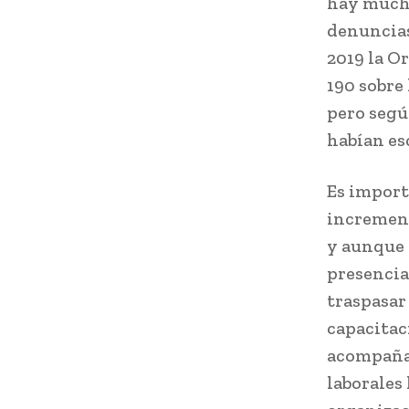
hay mucha
denuncias
2019 la O
190 sobre
pero segú
habían es
Es import
increment
y aunque 
presencia
traspasar
capacitac
acompañam
laborales 