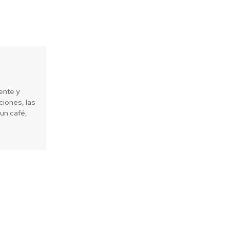
ente y
iones, las
un café,
Next article
Juntos, somos más