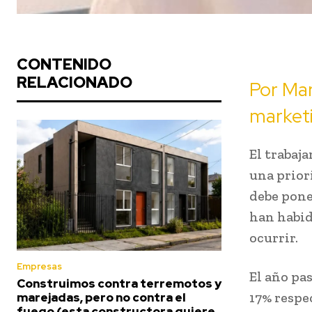
CONTENIDO
RELACIONADO
Por Mar
market
El trabaja
una prior
debe poner
han habid
ocurrir.
Empresas
El año pa
Construimos contra terremotos y
17% respe
marejadas, pero no contra el
fuego (esta constructora quiere