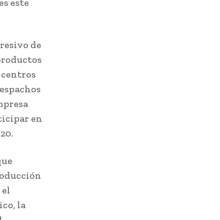
es este
resivo de
productos
 centros
despachos
empresa
ticipar en
20.
que
Producción
 el
co, la
N