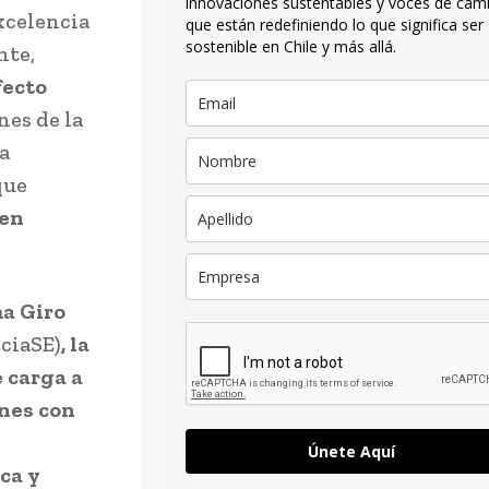
innovaciones sustentables y voces de cam
xcelencia
que están redefiniendo lo que significa ser
sostenible en Chile y más allá.
nte,
fecto
nes de la
a
que
 en
ma Giro
ciaSE)
, la
 carga a
ones con
Únete Aquí
ca y