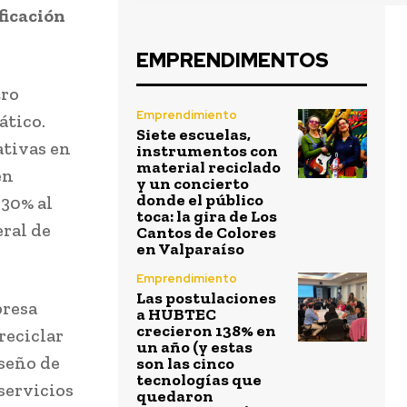
ficación
EMPRENDIMENTOS
tro
Emprendimiento
ático.
Siete escuelas,
ativas en
instrumentos con
material reciclado
en
y un concierto
donde el público
 30% al
toca: la gira de Los
eral de
Cantos de Colores
en Valparaíso
Emprendimiento
Las postulaciones
presa
a HUBTEC
crecieron 138% en
reciclar
un año (y estas
iseño de
son las cinco
tecnologías que
servicios
quedaron