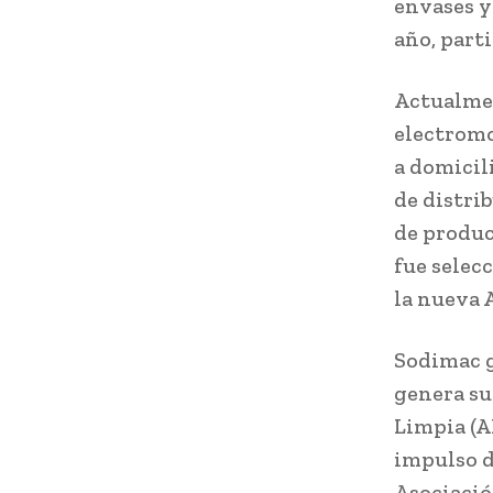
envases y
año, part
Actualmen
electromo
a domicil
de distri
de produc
fue selec
la nueva 
Sodimac g
genera su
Limpia (A
impulso d
Asociació