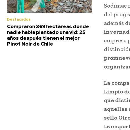
Sodimac r
del progr
Destacados
además de
Compraron 369 hectáreas donde
invernade
nadie había plantado una vid: 25
años después tienen el mejor
empresa p
Pinot Noir de Chile
distinció
promueve 
organizac
La compañ
Limpio de
que disti
aquellas 
sello Gir
transport