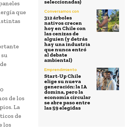
seleccionadas)
 paneles
nergía que
Conversamos con
312 árboles
istintas
nativos crecen
hoy en Chile con
las cenizas de
alguien (y detrás
hay una industria
ortante
que nunca entró
 su
al debate
ambiental)
 de
Emprendimiento
Start-Up Chile
elige su nueva
generación: la IA
00
domina, pero la
economía circular
nos de los
se abre paso entre
pios. La
las 59 elegidas
sticos de
e los