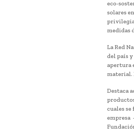
eco-soste
solares e
privilegi
medidas d
La Red Na
del país y
apertura 
material.
Destaca a
productos
cuales se
empresa ­ 
Fundación