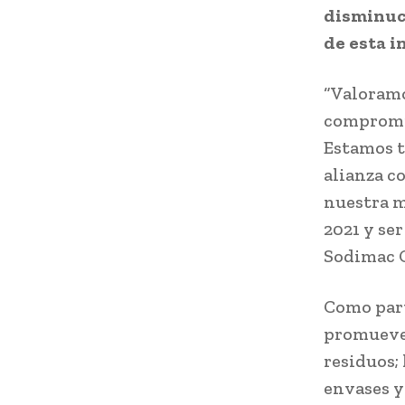
disminuci
de esta i
“Valoram
compromis
Estamos t
alianza co
nuestra m
2021 y ser
Sodimac C
Como part
promueve 
residuos; 
envases y