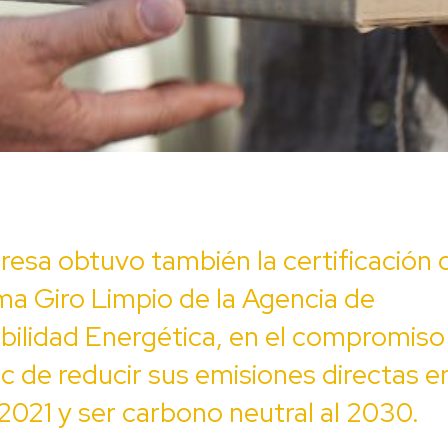
esa obtuvo también la certificación 
a Giro Limpio de la Agencia de
bilidad Energética, en el compromiso
 de reducir sus emisiones directas e
2021 y ser carbono neutral al 2030.