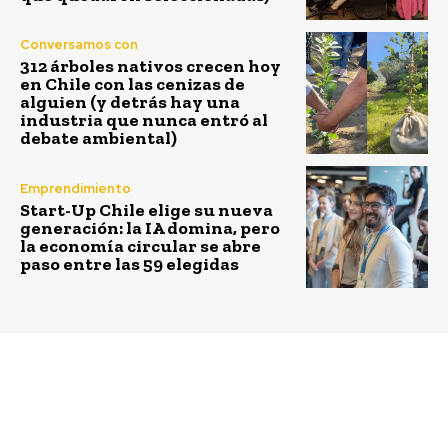
Conversamos con
312 árboles nativos crecen hoy
en Chile con las cenizas de
alguien (y detrás hay una
industria que nunca entró al
debate ambiental)
Emprendimiento
Start-Up Chile elige su nueva
generación: la IA domina, pero
la economía circular se abre
paso entre las 59 elegidas
Previous article
Next article
Reporte de
Empresa Portuaria
Sostenibilidad 2020 de
Valparaíso publicó su
Empresas Iansa:
séptimo Reporte de