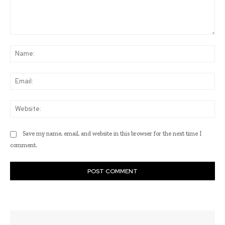
Comment:
Na
Ema
Web
Save my name, email, and website in this browser for the next time I
comment.