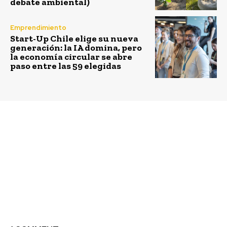
debate ambiental)
Emprendimiento
Start-Up Chile elige su nueva
generación: la IA domina, pero
la economía circular se abre
paso entre las 59 elegidas
Previous article
Next article
Fundación Nuestros
Sandra Olave, directora
Hijos presenta “Bazar de
ejecutiva Fundación
la vida”, una iniciativa
Arando Esperanza y
donde cada regalo se
modificación de la Ley
traduce en ayuda
Nº21.275: “Las empresas
directa para los niños
deberán promover en su
con cáncer
interior políticas en
materias de inclusión”