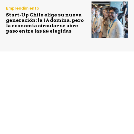
Emprendimiento
Start-Up Chile elige su nueva
generación: la IA domina, pero
la economía circular se abre
paso entre las 59 elegidas
Previous article
Next article
José Miguel Flores,
Alberto Riethmüller,
Socio – Director
Gerente de
Ejecutivo de Flores
Administración y
Acevedo Abogados: “Se
Finanzas de Manuka: “El
debe trabajar en generar
año 2021 seguirá en la
ecosistemas que
senda de crecimiento:
estimulen la
los ejes serán la
innovación y una
sustentabilidad,
apuesta mayor por el
estabilidad financiera y
venture capital”
desarrollo de nuevos
negocios”.