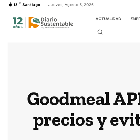
C
13
Santiago
Jueves, Agosto 6, 2026
ACTUALIDAD
EMP
Goodmeal APP 
precios y evi