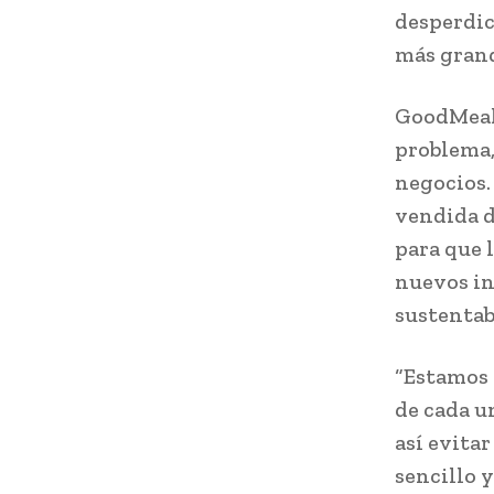
desperdic
más grand
GoodMeal 
problema,
negocios.
vendida d
para que 
nuevos in
sustentab
“Estamos 
de cada u
así evitar
sencillo 