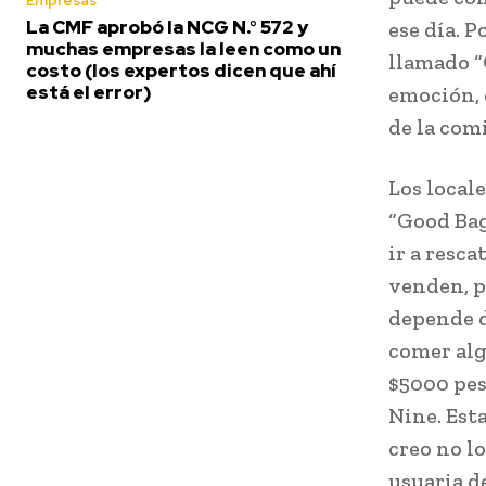
Empresas
La CMF aprobó la NCG N.° 572 y
ese día. 
muchas empresas la leen como un
llamado “
costo (los expertos dicen que ahí
está el error)
emoción, 
de la comi
Los local
“Good Bag
ir a resca
venden, p
depende d
comer alg
$5000 pes
Nine. Esta
creo no l
usuaria d