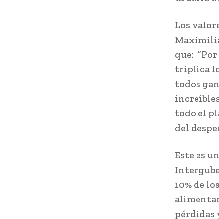
Los valor
Maximili
que: “Por 
triplica l
todos gan
increíbles
todo el p
del despe
Este es u
Intergube
10% de lo
alimentar
pérdidas y