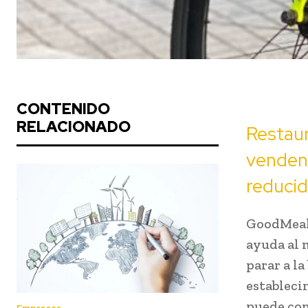
CONTENIDO
RELACIONADO
Restaur
venden 
reducid
GoodMeal 
ayuda al 
parar a l
estableci
puede con