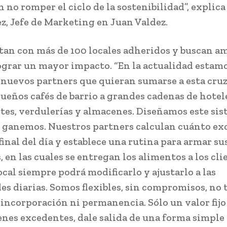
n no romper el ciclo de la sostenibilidad”, explic
, Jefe de Marketing en Juan Valdez.
an con más de 100 locales adheridos y buscan am
lograr un mayor impacto. “En la actualidad estam
nuevos partners que quieran sumarse a esta cruz
ueños cafés de barrio a grandes cadenas de hotel
tes, verdulerías y almacenes. Diseñamos este si
 ganemos. Nuestros partners calculan cuánto ex
final del día y establece una rutina para armar su
en las cuales se entregan los alimentos a los clie
local siempre podrá modificarlo y ajustarlo a las
es diarias. Somos flexibles, sin compromisos, no
 incorporación ni permanencia. Sólo un valor fijo
enes excedentes, dale salida de una forma simple y