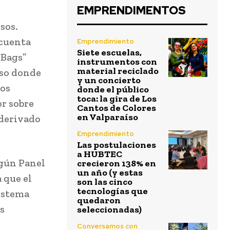
EMPRENDIMENTOS
esos
.
cuenta
Emprendimiento
Siete escuelas,
 Bags”
instrumentos con
material reciclado
uoso donde
y un concierto
ios
donde el público
toca: la gira de Los
or sobre
Cantos de Colores
en Valparaíso
 derivado
Emprendimiento
Las postulaciones
a HUBTEC
egún Panel
crecieron 138% en
un año (y estas
 que el
son las cinco
tecnologías que
sistema
quedaron
s
seleccionadas)
Conversamos con