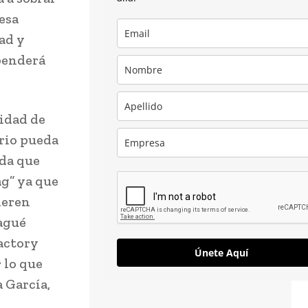
esa
ad y
penderá
tidad de
ario pueda
ida que
g” ya que
ieren
Pagué
actory
Únete Aquí
 lo que
a García,