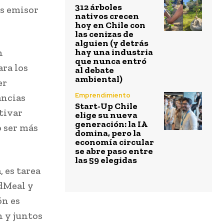
312 árboles
ís emisor
nativos crecen
hoy en Chile con
las cenizas de
alguien (y detrás
n
hay una industria
que nunca entró
ara los
al debate
ambiental)
er
Emprendimiento
ancias
Start-Up Chile
tivar
elige su nueva
generación: la IA
o ser más
domina, pero la
economía circular
se abre paso entre
las 59 elegidas
 es tarea
odMeal y
ón es
n y juntos