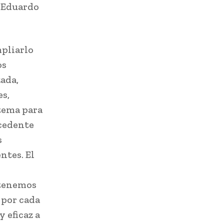
a Eduardo
pliarlo
os
ada,
es,
stema para
cedente
s
ntes. El
 tenemos
 por cada
 eficaz a