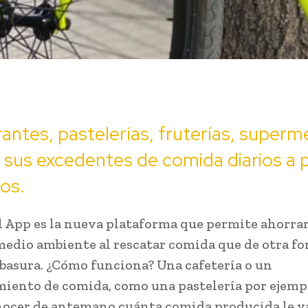
antes, pastelerías, fruterías, super
sus excedentes de comida diarios a 
os.
App es la nueva plataforma que permite ahorrar
medio ambiente al rescatar comida que de otra for
a basura. ¿Cómo funciona? Una cafetería o un
miento de comida, como una pastelería por ejemp
ocer de antemano cuánta comida producida le va