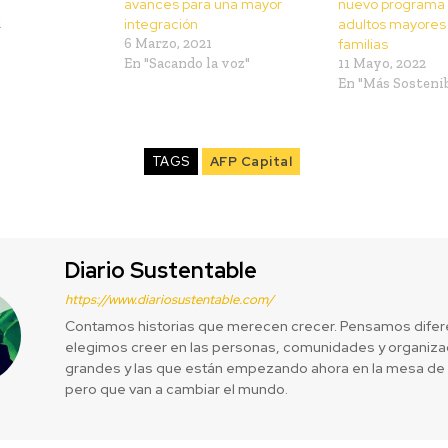
avances para una mayor
nuevo programa c
1
integración
adultos mayores 
6 Marzo, 2021
familias
En "Sacando la voz"
11 Mayo, 2022
En "Más Sostenib
TAGS
AFP Capital
Diario Sustentable
https://www.diariosustentable.com/
Contamos historias que merecen crecer. Pensamos difer
elegimos creer en las personas, comunidades y organizac
grandes y las que están empezando ahora en la mesa de 
pero que van a cambiar el mundo.