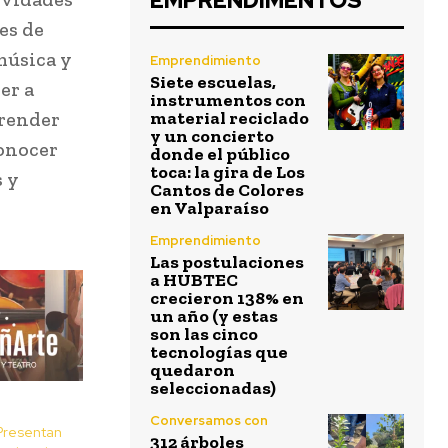
EMPRENDIMENTOS
es de
 música y
Emprendimiento
Siete escuelas,
er a
instrumentos con
prender
material reciclado
y un concierto
onocer
donde el público
toca: la gira de Los
s y
Cantos de Colores
en Valparaíso
Emprendimiento
Las postulaciones
a HUBTEC
crecieron 138% en
un año (y estas
son las cinco
tecnologías que
quedaron
seleccionadas)
Conversamos con
resentan
312 árboles