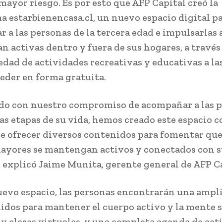
mayor riesgo. Es por esto que AFP Capital creó la
a estarbienencasa.cl, un nuevo espacio digital p
 a las personas de la tercera edad e impulsarlas 
 activas dentro y fuera de sus hogares, a través
edad de actividades recreativas y educativas a la
eder en forma gratuita.
do con nuestro compromiso de acompañar a las 
las etapas de su vida, hemos creado este espacio c
de ofrecer diversos contenidos para fomentar que
ayores se mantengan activos y conectados con s
, explicó Jaime Munita, gerente general de AFP Ca
uevo espacio, las personas encontrarán una ampli
idos para mantener el cuerpo activo y la mente s
s y clases virtuales, y una completa agenda de ac