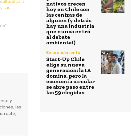
ultural para
nativos crecen
y sus
hoy en Chile con
las cenizas de
alguien (y detrás
hay una industria
le"
que nunca entró
al debate
ambiental)
Emprendimiento
Start-Up Chile
elige su nueva
generación: la IA
domina, pero la
economía circular
se abre paso entre
las 59 elegidas
ente y
iones, las
un café,