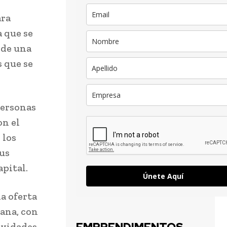
ara
a que se
 de una
s que se
personas
on el
 los
us
pital.
Únete Aquí
a oferta
ana, con
tividades