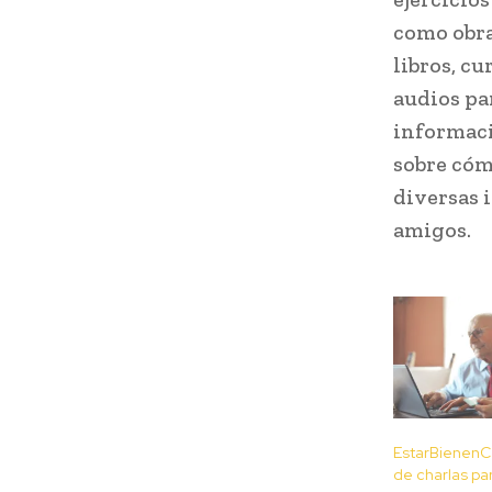
como obra
libros, cu
audios pa
informaci
sobre cóm
diversas 
amigos.
EstarBienenCa
de charlas pa