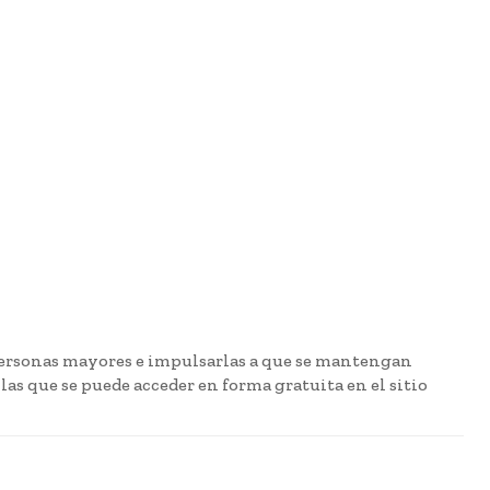
Next article
er impulsan digitalización escolar
e computadores reacondicionados
 personas mayores e impulsarlas a que se mantengan
 las que se puede acceder en forma gratuita en el sitio