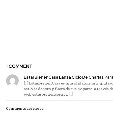
Previous article
Programa de empleabilidad de A
desarrolla habilidades digitales 
empleo
1 COMMENT
EstarBienenCasa Lanza Ciclo De Charlas Par
[…] EstarBienenCasa es una plataforma impulsad
activas dentro y fuera de sus hogares, a través 
web estarbienencasa.cl. […]
Comments are closed.