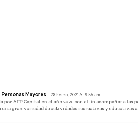
FP PlanVital
Itaú y Chilent
para encontrar
con entrega d
a Personas Mayores
28 Enero, 2021 At 9:55 am
a por AFP Capital en el año 2020 con el fin acompañar a las
de una gran variedad de actividades recreativas y educativas a