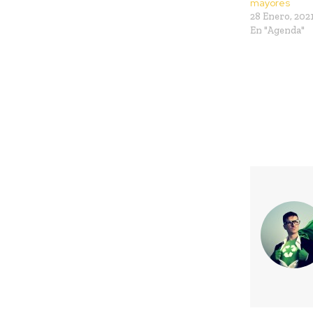
mayores
28 Enero, 202
En "Agenda"