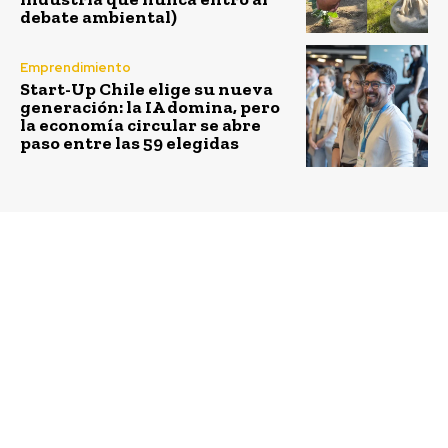
debate ambiental)
Emprendimiento
Start-Up Chile elige su nueva
generación: la IA domina, pero
la economía circular se abre
paso entre las 59 elegidas
Previous article
Next article
Botela: con botellas de
Storkall, startup
plástico PET
chilena de bodegaje
confeccionan ropa y
colaborativo conecta a
mochilas
personas que ofrecen o
buscan espacios
disponibles para
arrendar