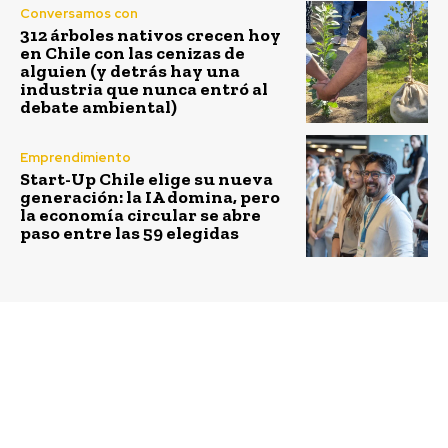
Conversamos con
312 árboles nativos crecen hoy
en Chile con las cenizas de
alguien (y detrás hay una
industria que nunca entró al
debate ambiental)
Emprendimiento
Start-Up Chile elige su nueva
generación: la IA domina, pero
la economía circular se abre
paso entre las 59 elegidas
Previous article
Next article
Tres desarrolladores
Bolsa de Santiago fue
chilenos entre los
reconocida por la
finalistas de Maraton
calidad de la
Behind the Code de
información entregada
IBM
en memoria anual en