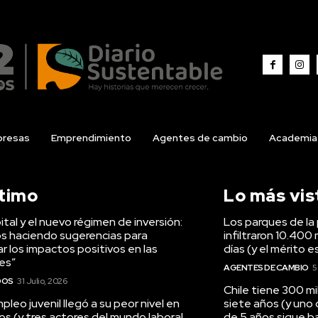
resas
Emprendimiento
Agentes de cambio
Academia
ltimo
Lo más vis
tal y el nuevo régimen de inversión:
Los parques de la 
s haciendo sugerencias para
infiltraron 10.400 
r los impactos positivos en las
días (y el mérito e
es”
AGENTES DE CAMBIO
5
DOS
31 Julio, 2026
Chile tiene 300 m
pleo juvenil llegó a su peor nivel en
siete años (y uno
os (y tres actores del mundo laboral
de 5 años sigue baj