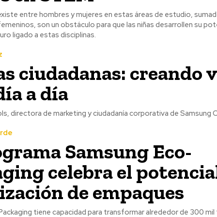
xiste entre hombres y mujeres en estas áreas de estudio, sumado 
emeninos, son un obstáculo para que las niñas desarrollen su pote
ro ligado a estas disciplinas.
z
s ciudadanas: creando v
día a día
ls, directora de marketing y ciudadanía corporativa de Samsung Ch
erde
ograma Samsung Eco-
ging celebra el potencia
lización de empaques
ckaging tiene capacidad para transformar alrededor de 300 mil