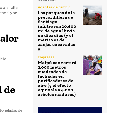
a la falta
Agentes de cambio
Los parques de la
ncial y se
precordillera de
Santiago
infiltraron 10.400
m³ de agua lluvia
alor
en diez días (y el
mérito es de
zanjas excavadas
a...
Empresas
ile.
Maipú convertirá
2.000 metros
cuadrados de
fachadas en
purificadores de
aire (y el efecto
l de
equivale a 4.000
árboles maduros)
 toneladas de