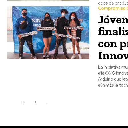
cajas de produ
Compromiso S
Jóven
final
con p
Inno
La iniciativa m
a la ONG Innovacien. Como parte de las capacitaciones los estudian
Arduino que les
aún más la tecn
1
2
3