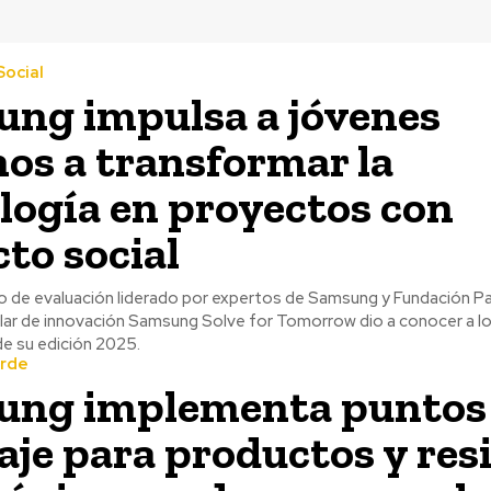
ocial
ng impulsa a jóvenes
nos a transformar la
logía en proyectos con
to social
 de evaluación liderado por expertos de Samsung y Fundación País
ar de innovación Samsung Solve for Tomorrow dio a conocer a lo
de su edición 2025.
erde
ung implementa puntos
laje para productos y res