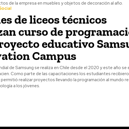
ctos de la empresa en muebles y objetos de decoración al año.
ocial
es de liceos técnicos
izan curso de programac
royecto educativo Sams
vation Campus
undial de Samsung se realiza en Chile desde el 2020 y este año se 
tes recibieron un kit de
 permitió realizar proyectos llevando la programación al mundo r
ología a los jóvenes.