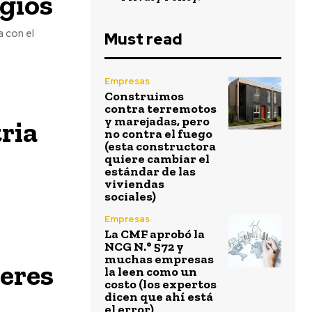
egios
a con el
Must read
Empresas
Construimos
contra terremotos
y marejadas, pero
ria
no contra el fuego
(esta constructora
quiere cambiar el
estándar de las
viviendas
sociales)
Empresas
La CMF aprobó la
NCG N.° 572 y
muchas empresas
eres
la leen como un
costo (los expertos
dicen que ahí está
el error)