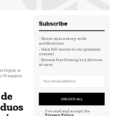
Subscribe
- Never miss a story with
notifications
- Gain full access to our premium
content
- Browse free from up to 5 devices
at once
 Digital, el
s 10 equipos
 de
UNLOCK ALL
iduos
I've read and accept the
Privacy Policy
.