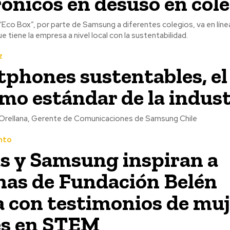
rónicos en desuso en col
“Eco Box”, por parte de Samsung a diferentes colegios, va en líne
tiene la empresa a nivel local con la sustentabilidad.
z
phones sustentables, el
mo estándar de la indust
 Orellana, Gerente de Comunicaciones de Samsung Chile
nto
s y Samsung inspiran a
as de Fundación Belén
 con testimonios de muj
es en STEM