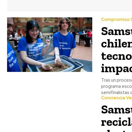
Compromiso S
Samsu
chile
tecno
impac
Tras un proceso
programa escol
semifinalistas 
Conciencia V
Sams
recic