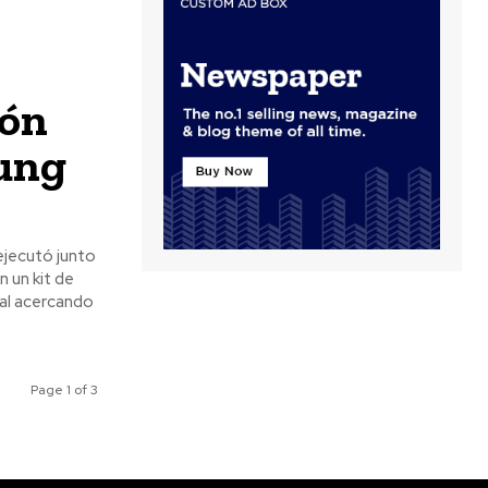
ión
ung
ejecutó junto
eal acercando
Page 1 of 3