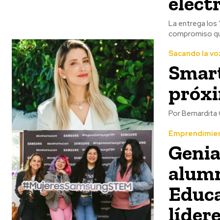
elect
La entrega los 
compromiso que 
Sacando la vo
Smart
próxi
Por Bernardita
Emprendimie
Genia
alumn
Educa
líder