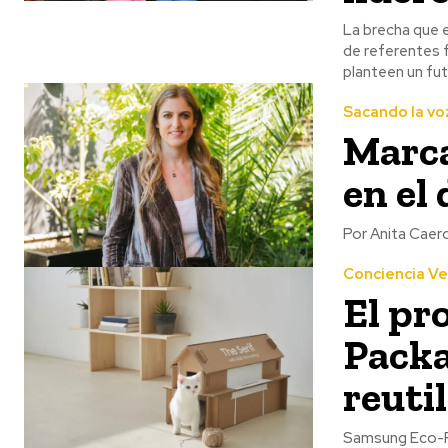
La brecha que e
de referentes f
planteen un futu
Sacando la vo
Marca
en el 
Por Anita Caero
Conciencia V
El pr
Packa
reuti
Samsung Eco-Pa