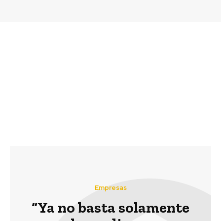
Previous article
Next article
Algramo e Idea-Tec se
BUK Starter:
unen por el upcycling
plataforma digital de
recursos humanos sin
costo para pymes y
emprendedores