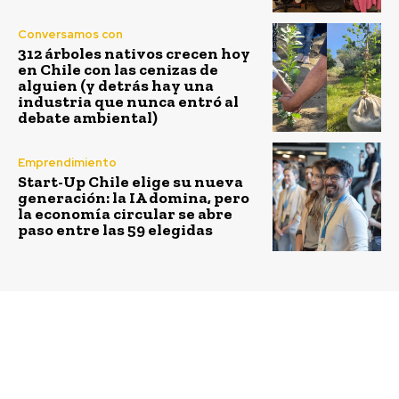
Conversamos con
312 árboles nativos crecen hoy
en Chile con las cenizas de
alguien (y detrás hay una
industria que nunca entró al
debate ambiental)
Emprendimiento
Start-Up Chile elige su nueva
generación: la IA domina, pero
la economía circular se abre
paso entre las 59 elegidas
Previous article
Next article
Qué es la economía
“Estrategias y Energías
circular y cómo puede
sustentables para la
ayudarnos a cambiar el
Región de los Lagos”