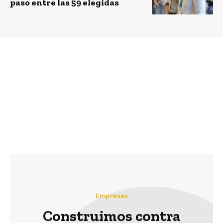
paso entre las 59 elegidas
Previous article
Next article
Christian Meeks asume
Francesco Starace, CEO
como nuevo CEO de
y Gerente General de
empresa de economía
Enel designado
circular MbM Group
Presidente de SEforALL