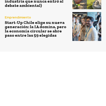
industria que nunca entró al
debate ambiental)
Emprendimiento
Start-Up Chile elige su nueva
generación: la IA domina, pero
la economía circular se abre
paso entre las 59 elegidas
Previous article
Next article
Programa de Fondos
Enel Generación Chile
Concursables de
lanza fondo
AquaChile se enfocará
concursable para
en el apoyo a
emprendedores de la
iniciativas
pesca artesanal de
comunitarias
coronel
relacionadas con la
crisis sanitaria