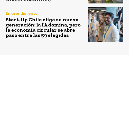
Emprendimiento
Start-Up Chile elige su nueva
generación: la IA domina, pero
la economía circular se abre
paso entre las 59 elegidas
Previous article
Next article
GRI Academy: nueva
Convocatoria
plataforma de
internacional busca
aprendizaje en línea
soluciones disruptivas
para profesionales de la
para dar un uso
sostenibilidad
sustentable a los
relaves de cobre