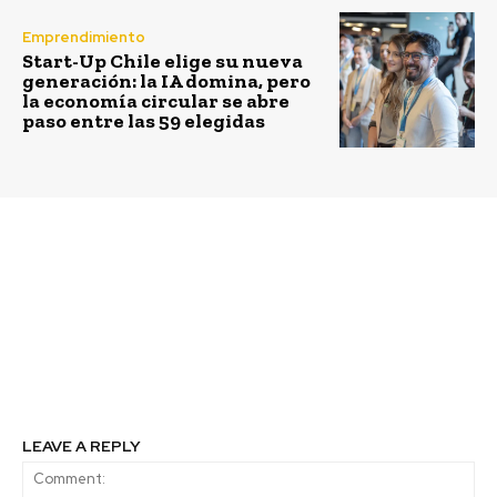
Emprendimiento
Start-Up Chile elige su nueva
generación: la IA domina, pero
la economía circular se abre
paso entre las 59 elegidas
Previous article
Next article
Nodo: Aportando al
Más de 80
desarrollo sostenible y
postulaciones recibe el
vinculación entre la
Fondo para el Reciclaje
empresa y sus
Exequiel Estay del
comunidades cercanas
Ministerio del Medio
en el sur de Chile
Ambiente
LEAVE A REPLY