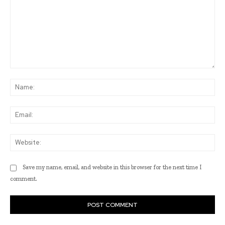
Comment:
Na
Ema
Web
Save my name, email, and website in this browser for the next time I
comment.