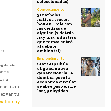
seleccionadas)
Conversamos con
312 árboles
nativos crecen
hoy en Chile con
las cenizas de
alguien (y detrás
hay una industria
que nunca entró
al debate
r)
ambiental)
Emprendimiento
agar tu
Start-Up Chile
elige su nueva
ante
generación: la IA
domina, pero la
os e
economía circular
necesitan
se abre paso entre
las 59 elegidas
servar tu
safio-soy-