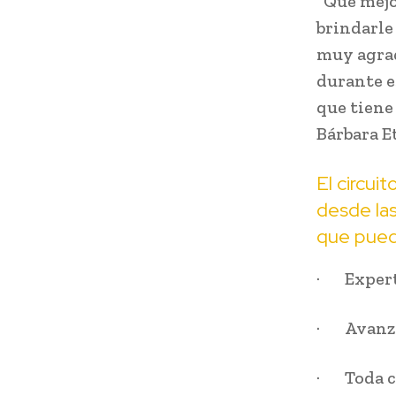
“Qué mejo
brindarle
muy agrad
durante e
que tiene
Bárbara E
El circui
desde la
que pueda
· Experta
· Avanzad
· Toda co