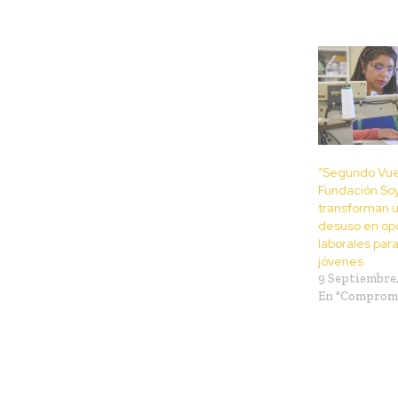
“Segundo Vue
Fundación S
transforman 
desuso en op
laborales par
jóvenes
9 Septiembre,
En "Compromi