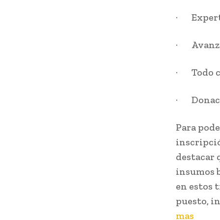
· Experto
· Avanzad
· Todo co
· Donaci
Para pode
inscripci
destacar 
insumos b
en estos 
puesto, i
mas