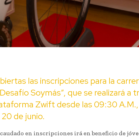
biertas las inscripciones para la carre
 “Desafío Soymás”, que se realizará a t
lataforma Zwift desde las 09:30 A.M.,
20 de junio.
ecaudado en inscripciones irá en beneficio de jóv