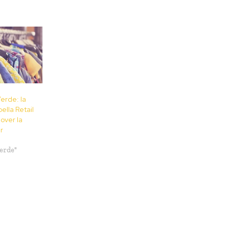
erde: la
bella Retail
over la
r
erde"