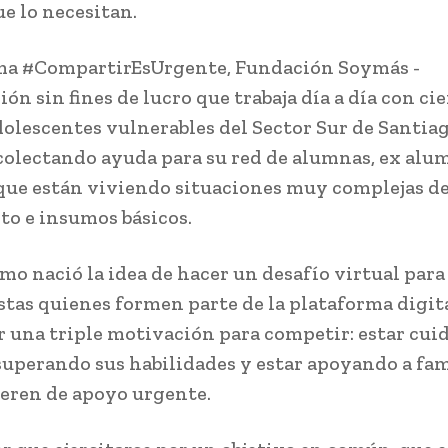
e lo necesitan.
ema #CompartirEsUrgente, Fundación Soymás -
ón sin fines de lucro que trabaja día a día con ci
olescentes vulnerables del Sector Sur de Santiag
colectando ayuda para su red de alumnas, ex alu
 que están viviendo situaciones muy complejas de
to e insumos básicos.
omo nació la idea de hacer un desafío virtual para
istas quienes formen parte de la plataforma digit
r una triple motivación para competir: estar cui
 superando sus habilidades y estar apoyando a fam
eren de apoyo urgente.