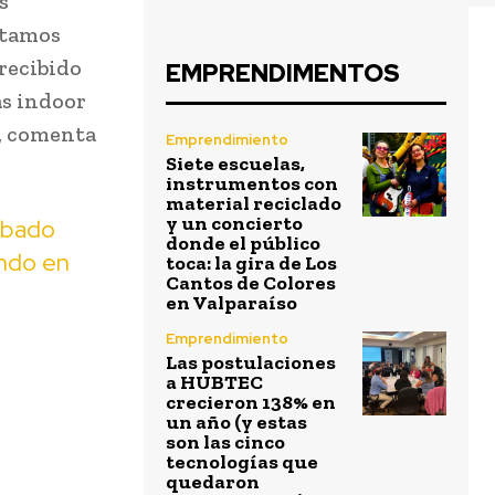
s
stamos
recibido
EMPRENDIMENTOS
as indoor
”, comenta
Emprendimiento
Siete escuelas,
instrumentos con
material reciclado
y un concierto
sábado
donde el público
ando en
toca: la gira de Los
Cantos de Colores
en Valparaíso
Emprendimiento
Las postulaciones
a HUBTEC
crecieron 138% en
un año (y estas
son las cinco
tecnologías que
quedaron