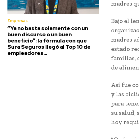
madres qu
Bajo el l
Empresas
“Ya no basta solamente con un
organizaci
buen discurso o un buen
madres ad
beneficio”: la fórmula con que
Sura Seguros llegó al Top 10 de
estado re
empleadores...
familias,
de alimen
Así fue c
y las cicl
para tene
su salud,
hoy requi