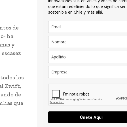
innovaciones sustentables y voces de cam
que están redefiniendo lo que significa ser
sostenible en Chile y más allá.
entos de
o- ha
mnas y
 escasez
 todos los
al Zwift,
dando de
ilias que
Únete Aquí