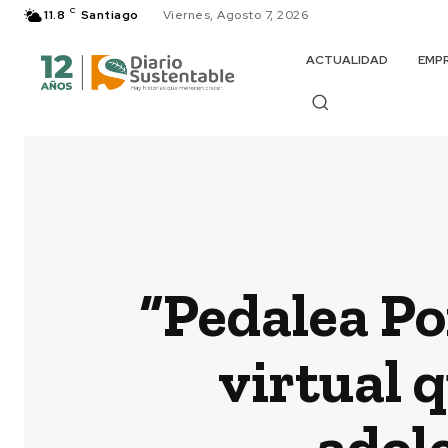
C
11.8
Santiago
Viernes, Agosto 7, 2026
ACTUALIDAD
EMP
“Pedalea Por
virtual 
adol