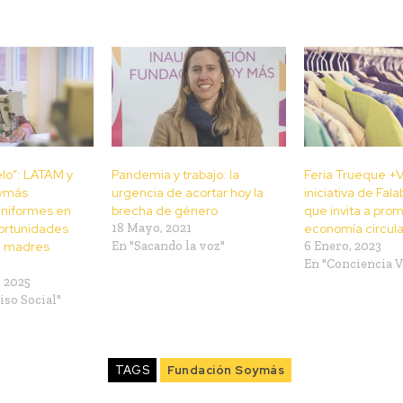
lo”: LATAM y
Pandemia y trabajo: la
Feria Trueque +V
oymás
urgencia de acortar hoy la
iniciativa de Fala
uniformes en
brecha de género
que invita a prom
ortunidades
18 Mayo, 2021
economía circula
a madres
En "Sacando la voz"
6 Enero, 2023
En "Conciencia V
 2025
so Social"
TAGS
Fundación Soymás