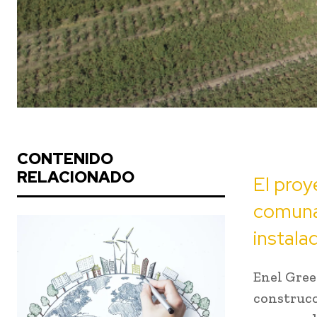
CONTENIDO
RELACIONADO
El proy
comuna
instala
Enel Green
construcc