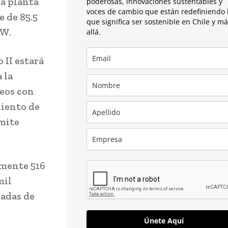
va planta
poderosas, innovaciones sustentables y
voces de cambio que están redefiniendo 
 de 85.5
que significa ser sostenible en Chile y m
MW.
allá.
 II estará
 la
reos con
miento de
rmite
lmente 516
mil
ladas de
Únete Aquí