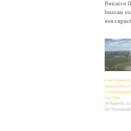
Renaico I
buscan su
esa capac
Enel Green Po
operación co
nuevo parque 
de Chile
28 Agosto, 20
En "Destacad