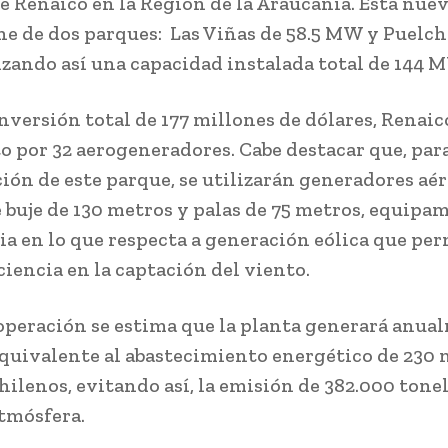
 Renaico en la Región de la Araucanía. Esta nue
e de dos parques: Las Viñas de 58.5 MW y Puelche
ando así una capacidad instalada total de 144 
nversión total de 177 millones de dólares, Renaico
 por 32 aerogeneradores. Cabe destacar que, para
ión de este parque, se utilizarán generadores aé
e buje de 130 metros y palas de 75 metros, equipa
a en lo que respecta a generación eólica que pe
ciencia en la captación del viento.
operación se estima que la planta generará anua
quivalente al abastecimiento energético de 230 
hilenos, evitando así, la emisión de 382.000 tone
atmósfera.