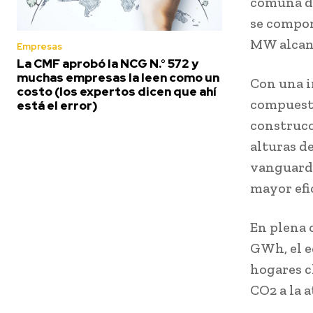
comuna de
se compon
MW alcanz
Empresas
La CMF aprobó la NCG N.° 572 y
muchas empresas la leen como un
Con una i
costo (los expertos dicen que ahí
compuesto
está el error)
construcc
alturas d
vanguardi
mayor efi
En plena 
GWh, el e
hogares c
CO2 a la 