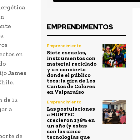
nergética
Un
ante
EMPRENDIMENTOS
ra
ros
Emprendimiento
Siete escuelas,
yectos en
instrumentos con
do
material reciclado
y un concierto
ijo
James
donde el público
toca: la gira de Los
hile.
Cantos de Colores
en Valparaíso
 de 12
Emprendimiento
gar a
Las postulaciones
a HUBTEC
crecieron 138% en
un año (y estas
son las cinco
sporte de
tecnologías que