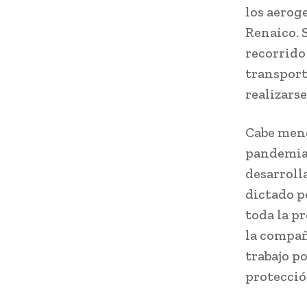
los aerog
Renaico. 
recorrido
transport
realizars
Cabe menc
pandemia 
desarrolla
dictado p
toda la p
la compañ
trabajo p
protecció