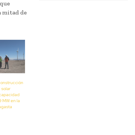
 que
a mitad de
 construcción
 solar
 capacidad
9 MW en la
agasta