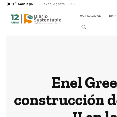
C
11
Santiago
Jueves, Agosto 6, 2026
ACTUALIDAD
EMP
Enel Gree
construcción d
II en 