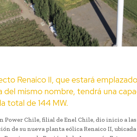
ecto Renaico II, que estará emplazado
 del mismo nombre, tendrá una capa
da total de 144 MW.
 Power Chile, filial de Enel Chile, dio inicio a las
ión de su nueva planta eólica Renaico II, ubicada 