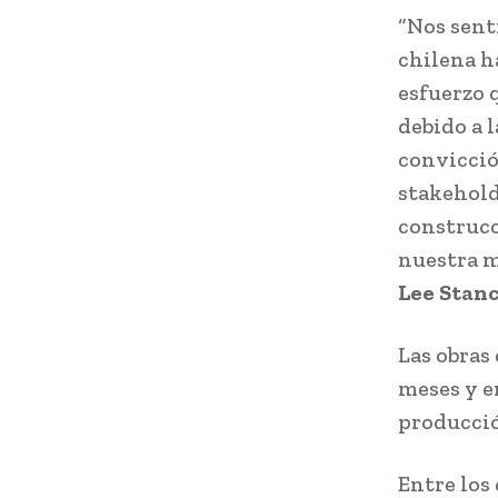
“Nos sent
chilena h
esfuerzo 
debido a 
convicció
stakehold
construcc
nuestra m
Lee Stan
Las obras
meses y en
producció
Entre los 