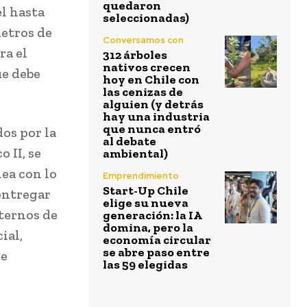
quedaron
l hasta
seleccionadas)
metros de
Conversamos con
ra el
312 árboles
nativos crecen
ue debe
hoy en Chile con
las cenizas de
alguien (y detrás
hay una industria
que nunca entró
os por la
al debate
 II, se
ambiental)
nea con lo
Emprendimiento
Start-Up Chile
entregar
elige su nueva
xternos de
generación: la IA
domina, pero la
ial,
economía circular
se abre paso entre
de
las 59 elegidas