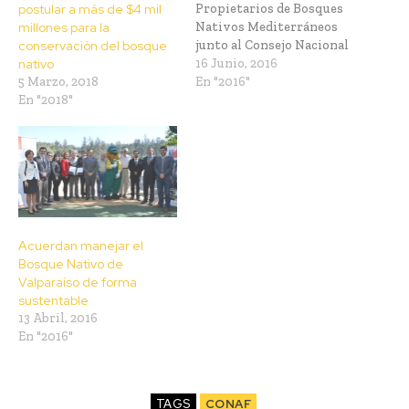
Propietarios de Bosques
postular a más de $4 mil
Nativos Mediterráneos
millones para la
junto al Consejo Nacional
conservación del bosque
de Producción Limpia y
16 Junio, 2016
nativo
CONAF en la Región de
En "2016"
5 Marzo, 2018
Valparaíso. Con la
En "2018"
constitución del Comité
Coordinador del Acuerdo
impulsado por el Consejo
Nacional de Producción
Limpia (CPL), cinco
predios de bosque
mediterráneos…
Acuerdan manejar el
Bosque Nativo de
Valparaíso de forma
sustentable
13 Abril, 2016
En "2016"
TAGS
CONAF