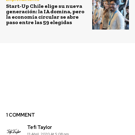
Start-Up Chile elige su nueva
generación: la IA domina, pero
la economía circular se abre
paso entre las 59 elegidas
Previous article
Next article
Converse anuncia el
Es necesaria una
lanzamiento de su lìnea
respuesta coherente en
Renew Cotton Canvas
materia de políticas
para superar la crisis
del coronavirus en
América Latina y el
Caribe
1 COMMENT
Tefi Taylor
13 Abril, 2020 At 5:08 pm