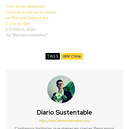
Tres desarrolladores
chilenos entre los finalistas
de Maraton Behind the
Code de IBM
5 Octubre, 2020
En "Reconocimientos"
TAGS
IBM Chile
Diario Sustentable
https://www.diariosustentable.com/
Contamos historias que merecen crecer. Pensamos