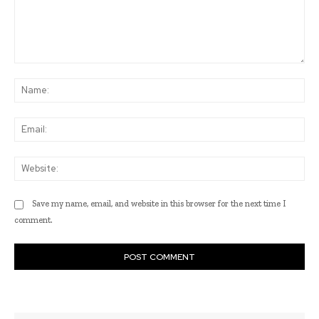
Comment:
Na
Ema
Web
Save my name, email, and website in this browser for the next time I
comment.