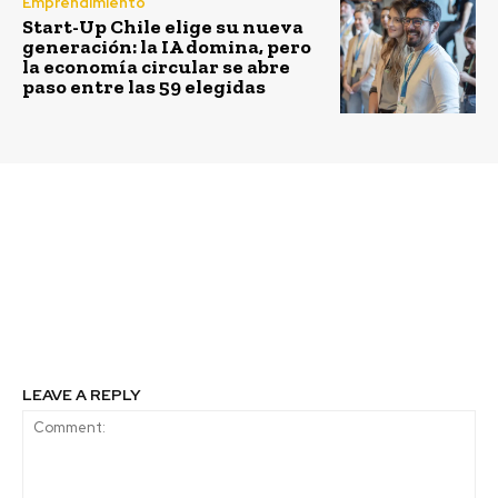
Emprendimiento
Start-Up Chile elige su nueva
generación: la IA domina, pero
la economía circular se abre
paso entre las 59 elegidas
Previous article
Next article
El desafío de la mujer
Unilever logra la
emprendedora
equidad de género en
cargos directivos tanto
en Chile como a nivel
global
LEAVE A REPLY