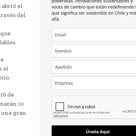
poderosas, innovaciones sustentables y
 abrió el
voces de cambio que están redefiniendo 
que significa ser sostenible en Chile y m
través del
allá.
 que
dables.
 a
 el
000.
 16 de
onarán 10
n una gran
Únete Aquí