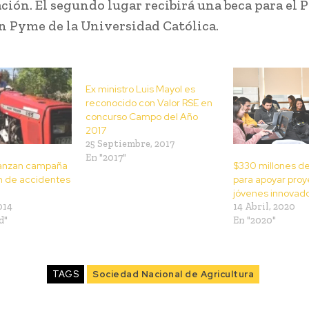
ción. El segundo lugar recibirá una beca para el
n Pyme de la Universidad Católica.
Ex ministro Luis Mayol es
reconocido con Valor RSE en
concurso Campo del Año
2017
25 Septiembre, 2017
En "2017"
lanzan campaña
$330 millones de
n de accidentes
para apoyar proy
jóvenes innovad
014
14 Abril, 2020
d"
En "2020"
TAGS
Sociedad Nacional de Agricultura