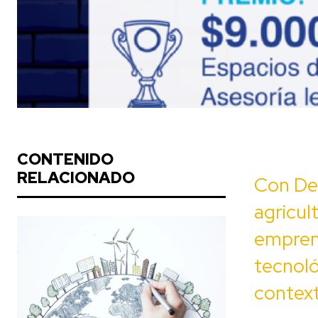
CONTENIDO
RELACIONADO
Con De
agricul
empren
tecnoló
context