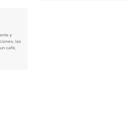
ente y
iones, las
un café,
Next article
s postulaciones a los Programas
 de Fundación Teatro del Lago