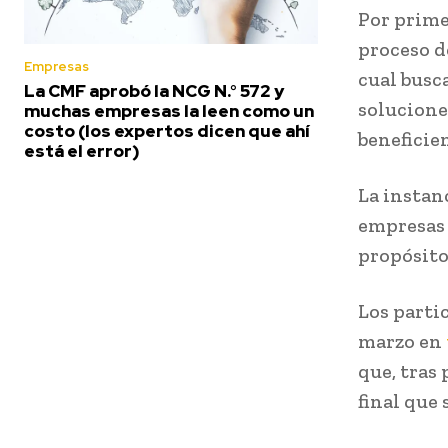
Por prime
proceso d
Empresas
cual busc
La CMF aprobó la NCG N.° 572 y
solucione
muchas empresas la leen como un
costo (los expertos dicen que ahí
beneficie
está el error)
La instan
empresas 
propósito
Los partic
marzo en
que, tras
final que 