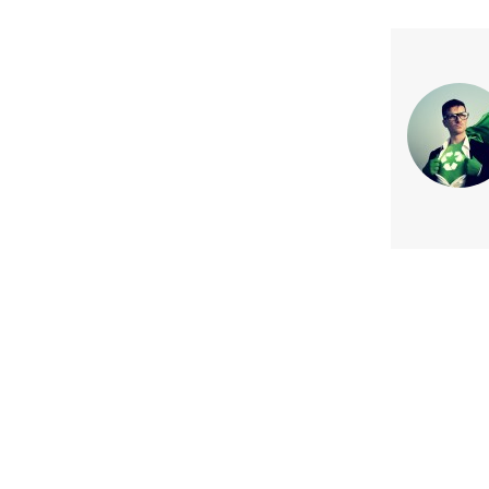
Previous article
La verdadera ola sustentable de