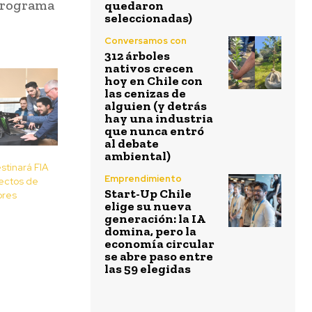
 Programa
quedaron
seleccionadas)
Conversamos con
312 árboles
nativos crecen
hoy en Chile con
las cenizas de
alguien (y detrás
hay una industria
que nunca entró
al debate
ambiental)
stinará FIA
Emprendimiento
ectos de
Start-Up Chile
ores
elige su nueva
generación: la IA
domina, pero la
economía circular
se abre paso entre
las 59 elegidas