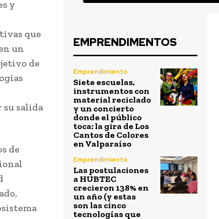
es y
tivas que
EMPRENDIMENTOS
 en un
bjetivo de
Emprendimiento
ogías
Siete escuelas,
instrumentos con
material reciclado
 su salida
y un concierto
donde el público
toca: la gira de Los
Cantos de Colores
en Valparaíso
os de
Emprendimiento
cional
Las postulaciones
d
a HUBTEC
crecieron 138% en
ado,
un año (y estas
son las cinco
cosistema
tecnologías que