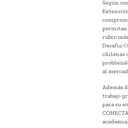
Según com
Extensión 
compromet
permitan 
rubro más 
Desafío C
chilenas 
problemát
al mercad
Además de
trabajo g
para su e
CONECTAGR
academia,