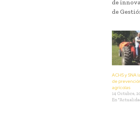
de innova
de Gestió
ACHS y SNA 
de prevenció
agrícolas
14 Octubre, 2
En "Actualida