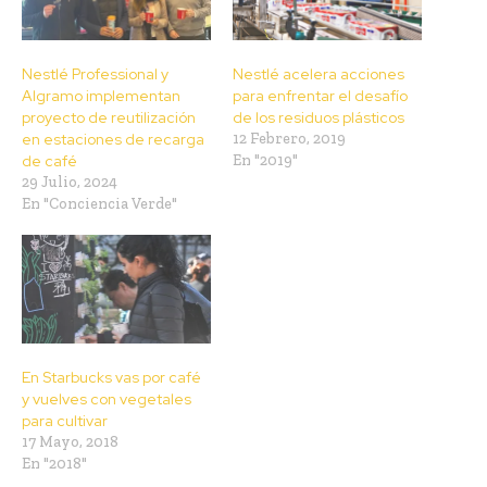
Nestlé Professional y
Nestlé acelera acciones
Algramo implementan
para enfrentar el desafío
proyecto de reutilización
de los residuos plásticos
en estaciones de recarga
12 Febrero, 2019
de café
En "2019"
29 Julio, 2024
En "Conciencia Verde"
En Starbucks vas por café
y vuelves con vegetales
para cultivar
17 Mayo, 2018
En "2018"