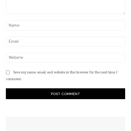
Comment:
Na
Ema
Web
Save my name, email, and website in this browser for the next time I
comment.