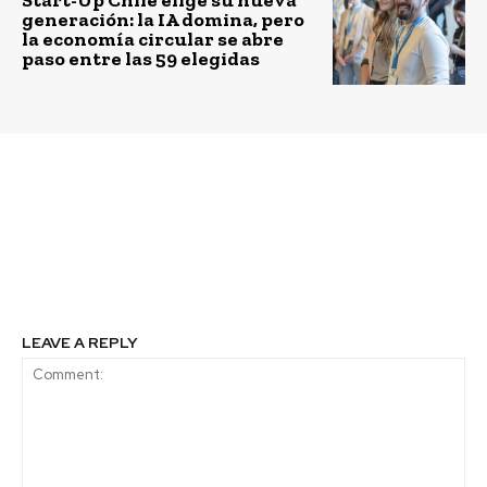
generación: la IA domina, pero
la economía circular se abre
paso entre las 59 elegidas
Previous article
Next article
Nestlé Professional
Sociedad Chilena de
innova con vaso 100%
Nutrición y Tetra Pak
de papel reciclable y
premian proyecto de
biodegradable
investigación
LEAVE A REPLY