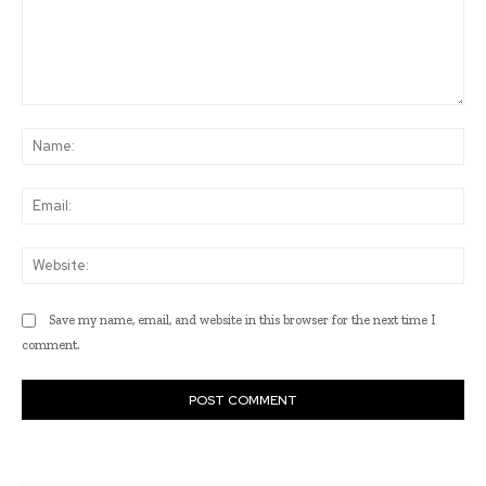
Comment:
Na
Ema
Web
Save my name, email, and website in this browser for the next time I
comment.