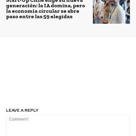
generación: la IA domina, pero
la economía circular se abre
paso entre las 59 elegidas
Previous article
Next article
Corfo se suma al cambio
Jóvenes científicas que
climático con curso de
buscan mejorar la
Economía Circular
nutrición de Chile
fueron premiadas con el
Fondo de Desarrollo
Científico SOCHINUT –
Henri Nestlé
LEAVE A REPLY