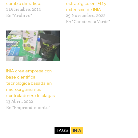
cambio climático.
estratégico en I+D y
1 Diciembre, 2014
extensión de INIA
En "Archivo"
29 Noviembre, 2022
En "Conciencia Verde"
INIA crea empresa con
base científica
tecnológica basada en
microorganismos
controladores de plagas
13 Abril, 2022
En "Emprendimiento"
TAGS
INIA