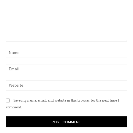
Comment:
Na
Ema
Web
Save my name, email, and website in this browser for the next time I
comment.