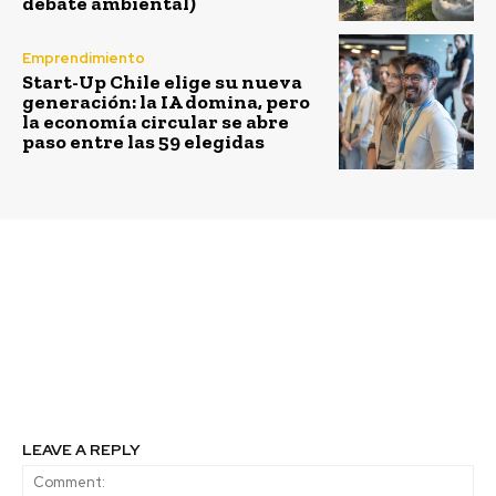
debate ambiental)
Emprendimiento
Start-Up Chile elige su nueva
generación: la IA domina, pero
la economía circular se abre
paso entre las 59 elegidas
Previous article
Next article
17 fueron las mujeres
Patagonia se suma a
empresarias
protesta global contra
seleccionadas para el
la crisis climática
primer Female Foundry
realizado en Chile
LEAVE A REPLY