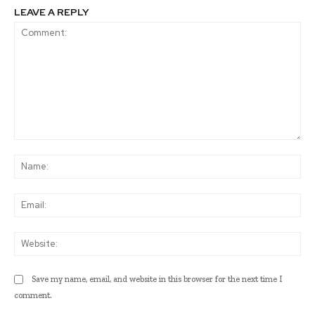
LEAVE A REPLY
Comment:
Na
Ema
Web
Save my name, email, and website in this browser for the next time I
comment.