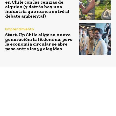
en Chile con las cenizas de
alguien (y detrás hay una
industria que nunca entró al
debate ambiental)
Emprendimiento
Start-Up Chile elige su nueva
generación: la IA domina, pero
la economía circular se abre
paso entre las 59 elegidas
Previous article
Next article
Inversionistas se
Alumnas de San
comprometen con
Joaquín aprenden de
carteras de cero
Conciencia Turística
emisiones netas
gracias a programa de
Sernatur