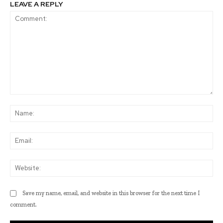
LEAVE A REPLY
Comment:
Na
Ema
Web
Save my name, email, and website in this browser for the next time I
comment.