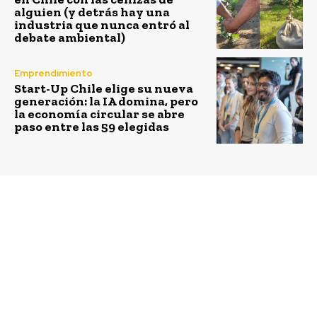
alguien (y detrás hay una
industria que nunca entró al
debate ambiental)
Emprendimiento
Start-Up Chile elige su nueva
generación: la IA domina, pero
la economía circular se abre
paso entre las 59 elegidas
Previous article
Next article
Fuerte repunte de Itaú
ColaboraFest elige a
en ranking que mide
diez marcas chilenas
calidad de información
que apuestan por un
que se entrega al
cambio
mercado