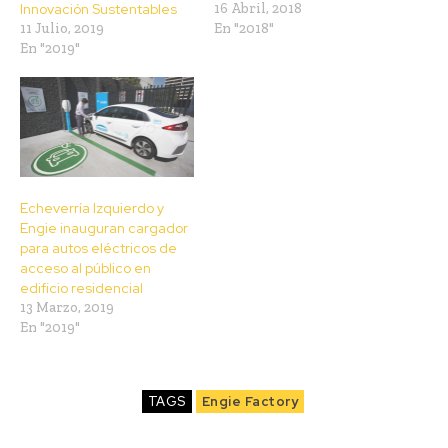
Innovación Sustentables
16 Abril, 2018
11 Julio, 2019
En "2018"
En "2019"
Echeverría Izquierdo y
Engie inauguran cargador
para autos eléctricos de
acceso al público en
edificio residencial
13 Marzo, 2019
En "2019"
TAGS
Engie Factory