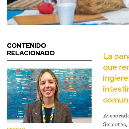
CONTENIDO
RELACIONADO
La pan
que re
ingiere
intest
comunas
Asesorado
Sercotec,