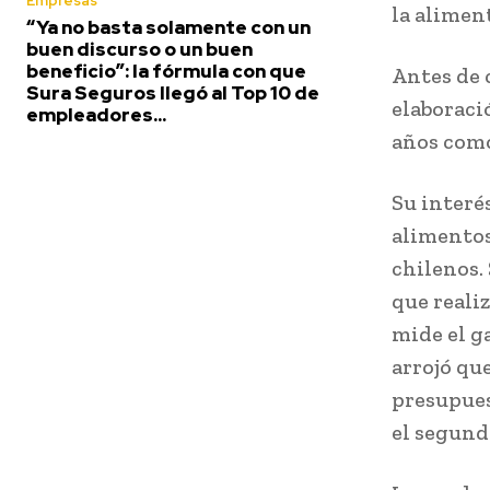
Empresas
la aliment
“Ya no basta solamente con un
buen discurso o un buen
beneficio”: la fórmula con que
Antes de 
Sura Seguros llegó al Top 10 de
elaboraci
empleadores...
años como
Su interés
alimentos
chilenos.
que reali
mide el ga
arrojó qu
presupues
el segund