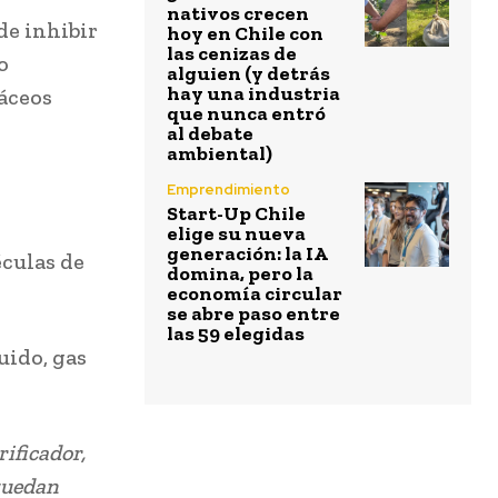
nativos crecen
de inhibir
hoy en Chile con
las cenizas de
o
alguien (y detrás
hay una industria
náceos
que nunca entró
al debate
ambiental)
Emprendimiento
Start-Up Chile
elige su nueva
generación: la IA
éculas de
domina, pero la
economía circular
se abre paso entre
las 59 elegidas
uido, gas
ificador,
quedan