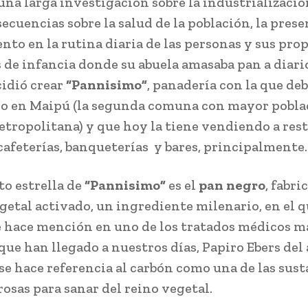
una larga investigación sobre la industrializació
ecuencias sobre la salud de la población, la prese
nto en la rutina diaria de las personas y sus pro
 de infancia donde su abuela amasaba pan a diari
idió crear
“Pannisimo”
, panadería con la que deb
o en Maipú (la segunda comuna con mayor poblac
tropolitana) y que hoy la tiene vendiendo a res
cafeterías, banqueterías y bares, principalmente.
to estrella de
“Pannisimo”
es el
pan negro
, fabr
getal activado, un ingrediente milenario, en el 
e hace mención en uno de los tratados médicos m
que han llegado a nuestros días, Papiro Ebers del
 se hace referencia al carbón como una de las sus
osas para sanar del reino vegetal.