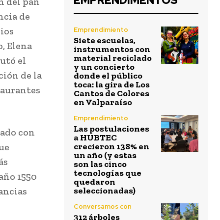
EMPRENDIMENTOS
n del pan
ncia de
pios
Emprendimiento
Siete escuelas,
o, Elena
instrumentos con
material reciclado
utó el
y un concierto
ión de la
donde el público
toca: la gira de Los
taurantes
Cantos de Colores
en Valparaíso
Emprendimiento
Las postulaciones
icado con
a HUBTEC
que
crecieron 138% en
un año (y estas
ás
son las cinco
tecnologías que
 año 1550
quedaron
tancias
seleccionadas)
Conversamos con
312 árboles