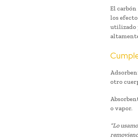
El carbón
los efect
utilizado
altamente
Cumple
Adsorbent
otro cuer
Absorbent
o vapor.
“Lo usamos
removiendo