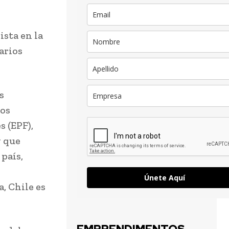
ista en la
arios
s
los
s (EPF),
y que
 país,
Únete Aquí
, Chile es