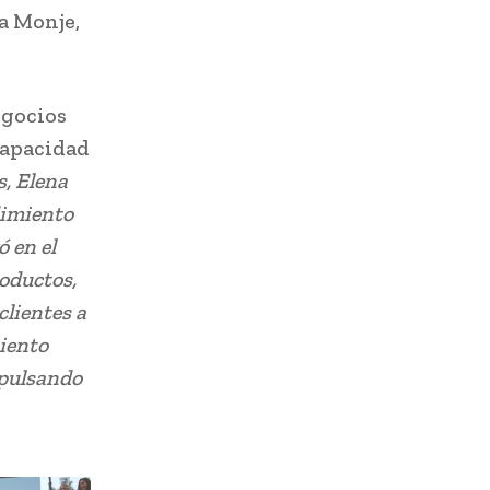
na Monje,
egocios
capacidad
, Elena
dimiento
ó en el
roductos,
clientes a
miento
mpulsando