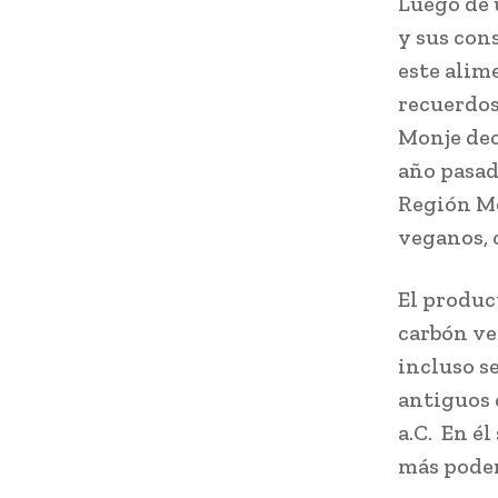
Luego de 
y sus cons
este alime
recuerdos
Monje dec
año pasad
Región Me
veganos, 
El produc
carbón ve
incluso s
antiguos 
a.C. En él
más poder