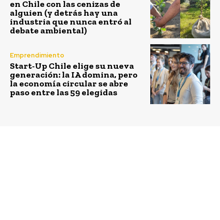
en Chile con las cenizas de
alguien (y detrás hay una
industria que nunca entró al
debate ambiental)
Emprendimiento
Start-Up Chile elige su nueva
generación: la IA domina, pero
la economía circular se abre
paso entre las 59 elegidas
Previous article
Next article
Del tarro de reciclaje
ASIPLA A.G se renueva:
hasta la primera capa de
nombran a la primera
piel: Ford recicla 1.2
mujer presidenta y el
billones de botellas
gremio actualiza su
plásticas al año para
gobierno corporativo
piezas de autos