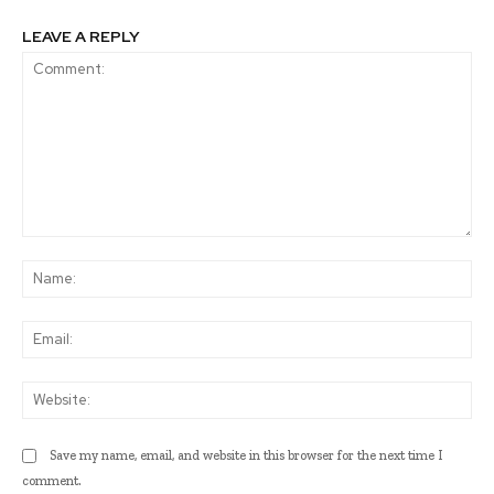
LEAVE A REPLY
Comment:
Na
Ema
Web
Save my name, email, and website in this browser for the next time I
comment.