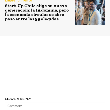
Emprendimiento
Start-Up Chile elige su nueva
generación: la IA domina, pero
la economía circular se abre
paso entre las 59 elegidas
Previous article
Next article
Cintac gana Premio
Coca-Cola y la
Impulsa Talento
Municipalidad de
Femenino por sus
Renca, anunciaron la
avances en la
instalación de 17
incorporación de
contenedores de
mujeres a la compañía
reciclaje como parte de
“La Ruta del Reciclaje
de Renca”
LEAVE A REPLY