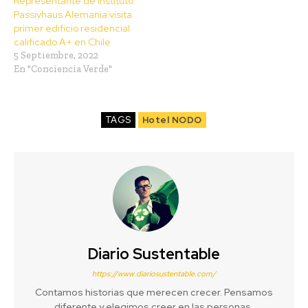
Representante de Instituto
Passivhaus Alemania visita
primer edificio residencial
calificado A+ en Chile
5 Septiembre, 2022
En "Conciencia Verde"
TAGS
Hotel NODO
Diario Sustentable
https://www.diariosustentable.com/
Contamos historias que merecen crecer. Pensamos
diferente y elegimos creer en las personas,