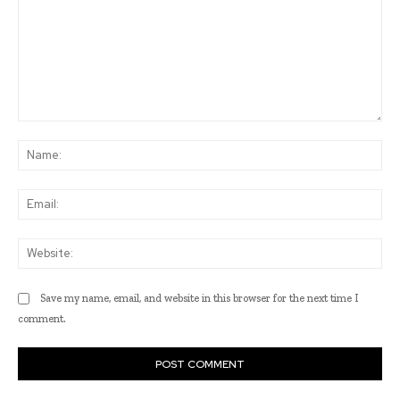
Comment:
Na
Ema
Web
Save my name, email, and website in this browser for the next time I
comment.