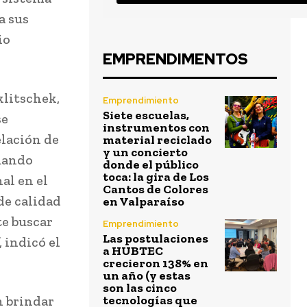
a sus
io
EMPRENDIMENTOS
klitschek,
Emprendimiento
Siete escuelas,
se
instrumentos con
elación de
material reciclado
y un concierto
cuando
donde el público
toca: la gira de Los
al en el
Cantos de Colores
de calidad
en Valparaíso
te buscar
Emprendimiento
Las postulaciones
 indicó el
a HUBTEC
crecieron 138% en
un año (y estas
son las cinco
n brindar
tecnologías que