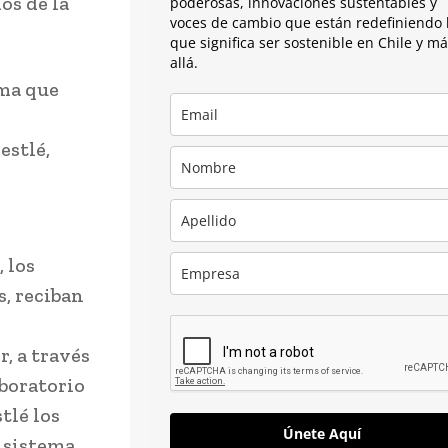
os de la
poderosas, innovaciones sustentables y
voces de cambio que están redefiniendo 
que significa ser sostenible en Chile y m
allá.
ema que
estlé,
 los
s, reciban
, a través
aboratorio
tlé los
Únete Aquí
o sistema