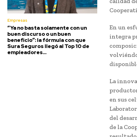
calidad de
Cooperati
Empresas
En un esf
“Ya no basta solamente con un
buen discurso o un buen
integra pr
beneficio”: la fórmula con que
composici
Sura Seguros llegó al Top 10 de
empleadores...
volviéndo
disponibl
La innova
productor
en sus cel
Laborator
del desar
de la Coo
resultado