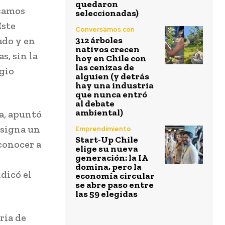
quedaron
scamos
seleccionadas)
Este
Conversamos con
ado y en
312 árboles
nativos crecen
s, sin la
hoy en Chile con
las cenizas de
rgio
alguien (y detrás
hay una industria
que nunca entró
al debate
ambiental)
a, apuntó
asigna un
Emprendimiento
Start-Up Chile
conocer a
elige su nueva
generación: la IA
domina, pero la
ndicó el
economía circular
se abre paso entre
las 59 elegidas
ria de