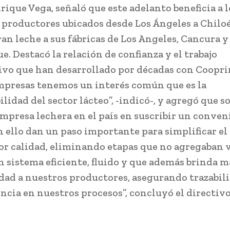
rique Vega, señaló que este adelanto beneficia a l
0 productores ubicados desde Los Ángeles a Chilo
an leche a sus fábricas de Los Angeles, Cancura y
. Destacó la relación de confianza y el trabajo
ivo que han desarrollado por décadas con Coopr
presas tenemos un interés común que es la
lidad del sector lácteo”, -indicó-, y agregó que so
mpresa lechera en el país en suscribir un conveni
on ello dan un paso importante para simplificar el
or calidad, eliminando etapas que no agregaban v
un sistema eficiente, fluido y que además brinda 
idad a nuestros productores, asegurando trazabil
ncia en nuestros procesos”, concluyó el directiv