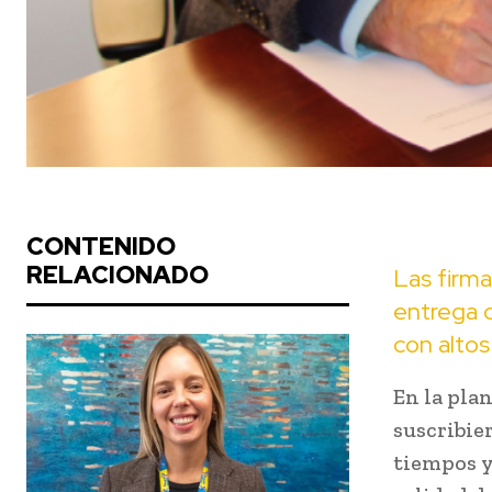
CONTENIDO
RELACIONADO
Las firma
entrega d
con altos
En la pla
suscribie
tiempos y