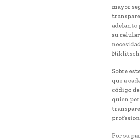
mayor seg
transpare
adelanto 
su celular
necesidad
Niklitsch
Sobre est
que a cad
código de
quien per
transparen
profesion
Por su pa