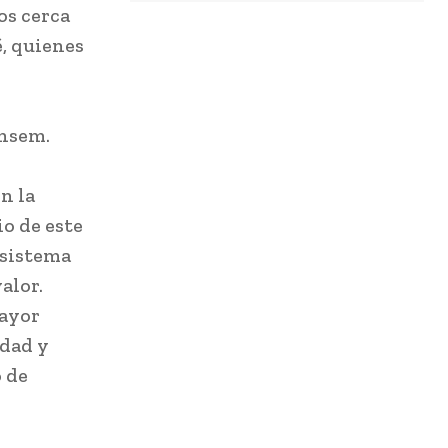
os cerca
é, quienes
insem.
n la
o de este
 sistema
alor.
mayor
idad y
o de