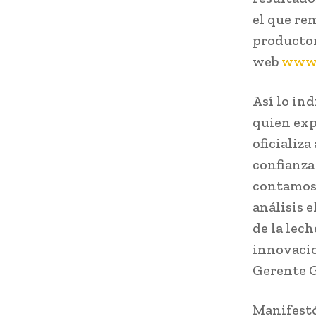
el que re
productor
web
www.
Así lo in
quien exp
oficializa
confianza
contamos 
análisis 
de la lec
innovacio
Gerente G
Manifestó