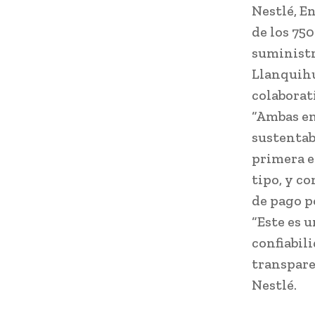
Nestlé, En
de los 75
suministr
Llanquihue
colaborat
“Ambas em
sustentabi
primera e
tipo, y c
de pago p
“Este es 
confiabil
transpare
Nestlé.