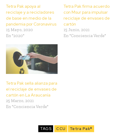
Tetra Pak apoya al
Tetra Pak firma acuerdo
reciclaje y a recicladores
con Msur para impulsar
de base en medio de la
reciclaje de envases de
pandemia por Coronavirus
cartón
15 Mayo, 2020
15 Junio, 2021
En "2020"
En "Conciencia Verde"
Tetra Pak sella alianza para
el reciclaje de envases de
cartón en La Araucanía
25 Marzo, 2021
En "Conciencia Verde"
TAGS
CCU
Tetra Pak®