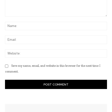
Comment:
Na
Ema
Web
Save my name, email, and website in this browser for the next time I
comment.