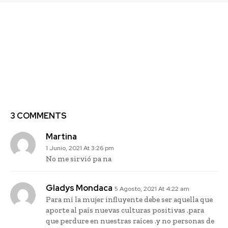
Previous article
Next article
60% de los chilenos
Nestlé acelera los
creen que las mujeres
esfuerzos para
que deciden ser madres
aumentar el número de
son castigadas
mujeres en altos cargos
laboralmente
ejecutivos para el año
2022
3 COMMENTS
Martina
1 Junio, 2021 At 3:26 pm
No me sirvió pa na
Gladys Mondaca
5 Agosto, 2021 At 4:22 am
Para mí la mujer influyente debe ser aquella que
aporte al país nuevas culturas positivas .para
que perdure en nuestras raíces .y no personas de