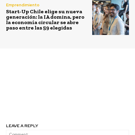
Emprendimiento
Start-Up Chile elige su nueva
generación: la IA domina, pero
la economía circular se abre
paso entre las 59 elegidas
Previous article
Next article
Alejandra Sepúlveda,
Enel Chile distingue a
directora ejecutiva de
12 chilenas que
ComunidadMujer:
destacan por su
“Mayor participación
contribución al
de mujeres en
desarrollo del País
directorios, no es sólo
justicia, sino que un
buen negocio”
LEAVE A REPLY