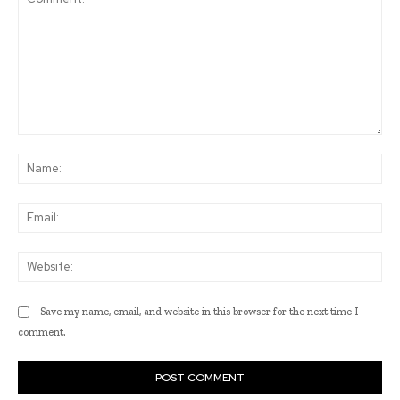
Comment:
Na
Ema
Web
Save my name, email, and website in this browser for the next time I
comment.