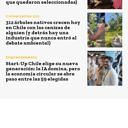
que quedaron seleccionadas)
Conversamos con
312 árboles nativos crecen hoy
en Chile con las cenizas de
alguien (y detrás hay una
industria que nunca entró al
debate ambiental)
Emprendimiento
Start-Up Chile elige su nueva
generación: la IA domina, pero
la economía circular se abre
paso entre las 59 elegidas
Previous article
Next article
Premio de hasta 15
Reyes de Viña 2019
millones de pesos para
cambian a modo verde