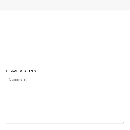
Previous article
Next article
Colbún inaugurá
Nestlé Purina premia a
proyecto comunitario
proyectos en beneficio
con playa, quinchos y
de mascotas y animales
juegos infantiles en
Balneario Machicura
LEAVE A REPLY
Comment: