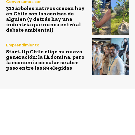
Conversamos con
312 árboles nativos crecen hoy
en Chile con las cenizas de
alguien (y detrás hay una
industria que nunca entró al
debate ambiental)
Emprendimiento
Start-Up Chile elige su nueva
generación: la IA domina, pero
la economía circular se abre
paso entre las 59 elegidas
Previous article
Next article
Linio y Cornershop; la
MercadoBirus.com: el e-
persona en el centro
commerce para comprar
tus regalos de estas
fiestas con impacto
positivo