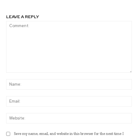
LEAVE A REPLY
Comment:
Na
Ema
Web
Save my name, email, and website in this browser for the next time I